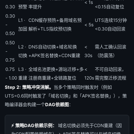
< 1s
0.30
预警
率提升
<0.15自动复位
0.30
L1 ·
CDN缓存预热+备用域名预
UTS连续15分钟
-
< 5s
加固
解析+TLS指纹预切换
<0.30自动回滚
0.50
0.50
L2 ·
DNS自动切换+域名轮换
<
需人工确认回滚
-
切换
+APK签名替换+CDN重建
30s
（防震荡）
0.75
0.75
L3 ·
全域名池更换+源站迁移+多
<
不可自动回滚，
- 1.00
重建
注册商重建+全链路复位
120s
需完整迁移流程
Step 2: 策略冲突消解。
当多个策略同时触发时（例如
UTS=0.6同时触发了「域名切换」和「APK签名替换」），策
略编译器会构建一个
DAG依赖图
：
⚡ 策略DAG依赖示例：
域名切换必须先于CDN重建（因