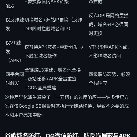
+替换微信内APK链接
态拦截
触发
反诈DPI是网络层拦
仅反诈触
切换域名+源站IP更换（反诈
截，域名+IP必须同
发
DPI同时拦截域名和IP）
时更换
仅VT触
仅替换APK签名+重新分发 →
VT只影响APK下载，
发
不触发域名操作
不影响域名访问
（APK）
全链路L3重建：域名池全换
四平台同
四级联防态势，必须
+源站迁移+APK全量重签
时触发
全栈响应
+CDN全局重建
这种差异化派生避免了「一刀切」的过度响应——许多传统方
案在仅Google SB报警时就执行全链路切换，导致不必要的成
本和用户感知中断。
谷歌域名防红、QQ微信防红、防反诈屏蔽与APK