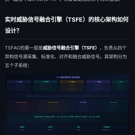
实时威胁信号融合引擎（TSFE）的核心架构如何
设计？
TSFAO的第一层是
威胁信号融合引擎（TSFE）
，负责从四个
异构信号源采集、标准化、对齐和融合威胁信号。其架构分为
五个子系统：
🔬 TSFE 威胁信号融合引擎 · 五层流水线架构
S1 · 信号采集
S2 · 信号标准化
S3 · 时间对齐
S4 · 贝叶斯融合
S5 · 输出
4路API并发轮询
异构格式→统一Schema
不同采集周期同步
后验置信度计算
UTS ∈ [0,1]
→
→
→
→
Google SB v4 · 30s周期
GSB threatType → [0,1]
时间衰减补偿
P(H|E₁,E₂,E₃,E₄)
4维信号向量
Tencent · VT · 反诈
Tencent RiskLevel → [0,1]
最早→最晚 ≤ 60s窗口
权重矩阵W动态更新
趋势标记↑→↓
异步·重试·限流·降级
过期信号自动丢弃
λ=e^(-Δt/τ)衰减
VT detection_ratio → [0,1]
📋 统一信号Schema结构：{domain, timestamp, signals: [{source, raw_value, normalized_score, confidence, latency_ms}], fusion: {uts, vector, trend, decision_timestamp}}
反诈中心黑名单
Google Safe Browsing
Tencent URL Security
VirusTotal APK
原始 → Safe/Unsafe
原始 → RiskLevel 0-3
原始 → In/Out List
原始 → detection_ratio
归一化 → {0.0, 1.0}
归一化 → level/3
归一化 → {0.0, 1.0}
归一化 → min(ratio/0.3, 1)
权重 w_g = 0.35
权重 w_t = 0.30
权重 w_a = 0.20
权重 w_v = 0.15
误报率 3% · 时效 30min
误报率 8% · 时效 60min
误报率 5% · 时效 120min
误报率 12% · 时效 180min
📊 融合决策示例：仅有Google SB标记 → UTS = 0.35 × 0.35 = 0.12（预警） | 同时GSB+Tencent标记 → UTS ≈ 0.65（L2切换）
GSB+Tencent+反诈三路标记 → UTS ≈ 0.91（L3全链路重建） | 四路同时标记 → UTS ≈ 0.98（触发运维紧急响应+通知人工复核）
端到端延迟
联合召回率
虚警率
平均预警提前量
42分钟 vs 人工
< 3.0s
98.7%
< 5%