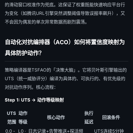
的滑动窗口校准作为兜底。这保证了权重既能快速响应平台行
为变化（如腾讯URL引擎突然调整阈值导致误报率飙升），又
不会因为偶发的单次异常数据而剧烈震荡。
自动化对抗编排器（ACO）如何将置信度映射为
具体防护动作？
策略编译器是TSFAO的「决策大脑」。它将贝叶斯引擎输出的
UTS（统一威胁评分）编译为具体的、可执行的、有优先级的
对抗动作序列。核心流程：
Step 1: UTS → 动作等级映射
UTS
动作
执行
核心动作
回滚条件
范围
等级
延迟
0.0 -
L0 ·
日志记录+告警推送+探活频
UTS连续5分钟