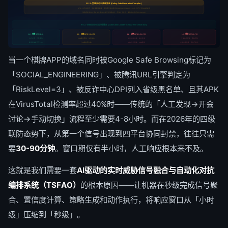
⚙️ L3 · 策略自动生成编译器 (Policy Auto-Generation Compiler)
UTS→动作映射表 · 冲突消解仲裁器 · 多策略优先级排序(urgency×impact×cost) · 执行计划DAG依赖图
策略模板库(40+预定义) · 跨平台差异化策略派生 · 回滚安全校验 · 策略版本管理(git-based)
↓
🎯 L4 · 四级自动化对抗编排器 (Automated Countermeasure Orchestrator)
L0 · 预警 (UTS<0.3)
L1 · 加固 (UTS 0.3-0.5)
L2 · 切换 (UTS 0.5-0.75)
L3 · 重建 (UTS>0.75)
日志记录 · 告警通知
CDN缓存预热 · 备用域名
DNS自动切换 · 域名轮换
全域名池更换 · 源站迁移
探活频率提升至15s
TLS指纹预切换
APK签名替换 · CDN重建
多注册商重建 · 全链路复位
当一个棋牌APP的域名同时被Google Safe Browsing标记为
「SOCIAL_ENGINEERING」、被腾讯URL引擎判定为
「RiskLevel=3」、被反诈中心DPI列入省级黑名单、且其APK
在VirusTotal检测率超过40%时——传统的「人工发现→开会
讨论→手动切换」流程至少需要4-8小时。而在2026年的四级
联防态势下，从第一个信号出现到四平台协同封禁，往往只需
要
30-90分钟
。窗口期仅有半小时，人工响应根本来不及。
这就是我们需要一套
AI驱动的实时威胁信号融合与自动化对抗
编排系统（TSFAO）
的根本原因——让机器在秒级完成信号聚
合、置信度计算、策略生成和动作执行，将响应窗口从「小时
级」压缩到「秒级」。