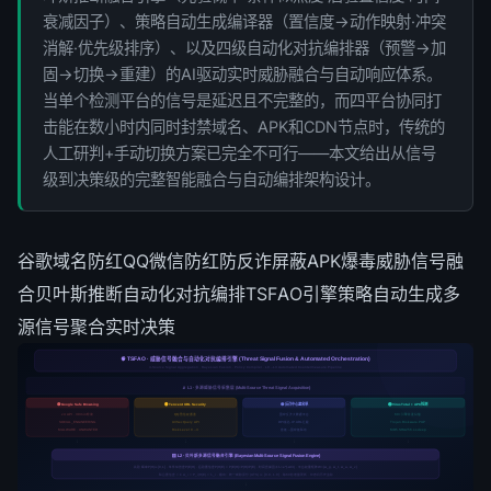
衰减因子）、策略自动生成编译器（置信度→动作映射·冲突
消解·优先级排序）、以及四级自动化对抗编排器（预警→加
固→切换→重建）的AI驱动实时威胁融合与自动响应体系。
当单个检测平台的信号是延迟且不完整的，而四平台协同打
击能在数小时内同时封禁域名、APK和CDN节点时，传统的
人工研判+手动切换方案已完全不可行——本文给出从信号
级到决策级的完整智能融合与自动编排架构设计。
谷歌域名防红
QQ微信防红
防反诈屏蔽
APK爆毒
威胁信号融
合
贝叶斯推断
自动化对抗编排
TSFAO引擎
策略自动生成
多
源信号聚合
实时决策
🧠 TSFAO · 威胁信号融合与自动化对抗编排引擎 (Threat Signal Fusion & Automated Orchestration)
4-Source Signal Aggregation · Bayesian Fusion · Policy Compiler · L0→L3 Automated Countermeasure Pipeline
📡 L1 · 多源威胁信号采集层 (Multi-Source Threat Signal Acquisition)
🟠 Tencent URL Security
🔵 反诈中心黑名单
🟢 VirusTotal + APK检测
🔴 Google Safe Browsing
v4 API · 30min轮询
QQ·微信双通道
国家反诈大数据平台
60+引擎并发扫描
SOCIAL_ENGINEERING
UrlSecQuery API
DPI域名·IP·URL拦截
Trojan·Riskware·PUP
MALWARE · UNWANTED
RiskLevel 0→3
省级→国家级联动
MD5·SHA256·ssdeep
↓
↓
↓
↓
🧮 L2 · 贝叶斯多源信号融合引擎 (Bayesian Multi-Source Signal Fusion Engine)
先验概率P(H)∈[0,1] · 条件似然度P(E|H) · 后验置信度P(H|E) = P(E|H)×P(H)/P(E) · 时间衰减因子λ=e^(-Δt/τ) · 平台权重矩阵W={w_g, w_t, w_a, w_v}
联合置信度 = Σ w_i × P_i(H|E) × λ_i · 输出：统一威胁评分 (UTS) ∈ [0.0, 1.0] · 每60秒增量更新 · 状态机历史追踪
↓