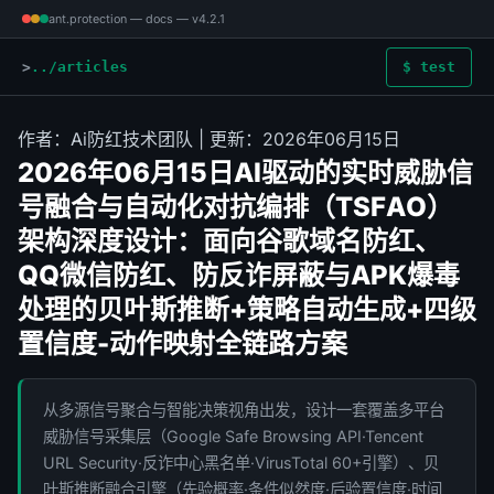
ant.protection — docs — v4.2.1
../articles
$ test
作者：Ai防红技术团队 | 更新：2026年06月15日
2026年06月15日AI驱动的实时威胁信
号融合与自动化对抗编排（TSFAO）
架构深度设计：面向谷歌域名防红、
QQ微信防红、防反诈屏蔽与APK爆毒
处理的贝叶斯推断+策略自动生成+四级
置信度-动作映射全链路方案
从多源信号聚合与智能决策视角出发，设计一套覆盖多平台
威胁信号采集层（Google Safe Browsing API·Tencent
URL Security·反诈中心黑名单·VirusTotal 60+引擎）、贝
叶斯推断融合引擎（先验概率·条件似然度·后验置信度·时间