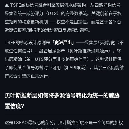
▲ TSFE威胁信号融合引擎五层流水线架构：从四路异构信号
采集到统一威胁评分（UTS）的完整数据流。关键创新在于权
重矩阵的动态更新机制——权重不是固定值，而是基于各平台
近期误报率/漏报率的滑动窗口反馈自动调整。
TSFE的核心设计原则是
「宽进严出」
——采集层尽可能宽（不
放过任何信号），融合层足够严（贝叶斯推断消除噪声），输
出层精确（单一UTS评分而非多路原始信号）。这种设计确保
了即使某个信号源暂时不可用（如API限流），其余三路仍能维
持融合引擎的正常运行。
贝叶斯推断层如何将多源信号转化为统一的威胁
置信度？
这是TSFAO最核心的部分。贝叶斯推断层不是一个简单的加权