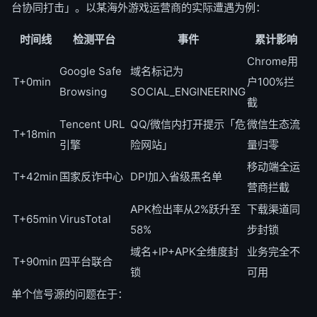
台协同打击」。以某海外游戏运营商的实际遭遇为例：
时间线
检测平台
事件
累计影响
Chrome用
Google Safe
域名标记为
T+0min
户100%拦
Browsing
SOCIAL_ENGINEERING
截
Tencent URL
QQ/微信内打开提示「危
微信生态流
T+18min
引擎
险网站」
量归零
移动端全运
T+42min
国家反诈中心
DPI加入省级黑名单
营商拦截
APK检出率从2%跃升至
下载渠道同
T+65min
VirusTotal
58%
步封锁
域名+IP+APK全维度封
业务完全不
T+90min
四平台联合
锁
可用
单个信号源的问题在于：