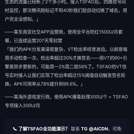
生态的流量已经断了2个多小时。接入TSFAO后，四路信号同
时监控，那次腾讯刚标记不到40秒我们就自动切换了域名，用
户完全没感知。」
——某东南亚社交APP运营商，使用全平台防红1500U/月套
餐，已连续运营207天零封禁
「我们的APK分发渠道很复杂，VT检出率经常波动。以前是每
周手动检查一次，检出率超过30%才换签名——但VT的60+引
擎是异步更新的，可能周一2%周二就58%了。TSFAO的VT信
号实时接入让我们实现了检出率超过15%阈值自动触发签名轮
换，APK可用率从78%提升到99.6%。」
——某海外游戏发行商，使用APK爆毒处理300U/个 + TSFAO
专项接入300U/月
📞 了解TSFAO全功能演示？
联系
TG @AICDN
，可免