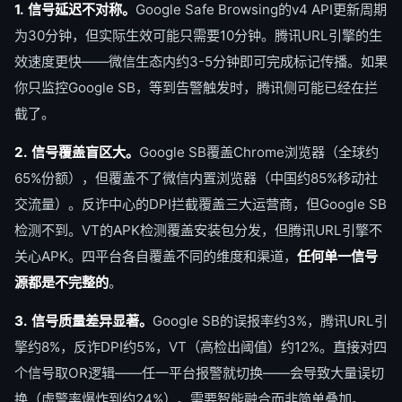
1. 信号延迟不对称。
Google Safe Browsing的v4 API更新周期
为30分钟，但实际生效可能只需要10分钟。腾讯URL引擎的生
效速度更快——微信生态内约3-5分钟即可完成标记传播。如果
你只监控Google SB，等到告警触发时，腾讯侧可能已经在拦
截了。
2. 信号覆盖盲区大。
Google SB覆盖Chrome浏览器（全球约
65%份额），但覆盖不了微信内置浏览器（中国约85%移动社
交流量）。反诈中心的DPI拦截覆盖三大运营商，但Google SB
检测不到。VT的APK检测覆盖安装包分发，但腾讯URL引擎不
关心APK。四平台各自覆盖不同的维度和渠道，
任何单一信号
源都是不完整的
。
3. 信号质量差异显著。
Google SB的误报率约3%，腾讯URL引
擎约8%，反诈DPI约5%，VT（高检出阈值）约12%。直接对四
个信号取OR逻辑——任一平台报警就切换——会导致大量误切
换（虚警率爆炸到约24%）。需要智能融合而非简单叠加。