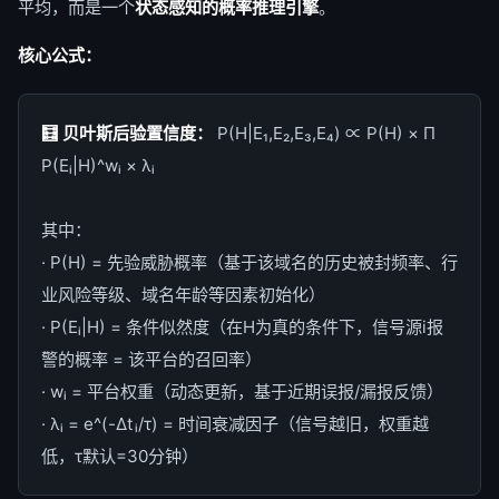
平均，而是一个
状态感知的概率推理引擎
。
核心公式：
🧮 贝叶斯后验置信度：
P(H|E₁,E₂,E₃,E₄) ∝ P(H) × Π
P(Eᵢ|H)^wᵢ × λᵢ
其中：
· P(H) = 先验威胁概率（基于该域名的历史被封频率、行
业风险等级、域名年龄等因素初始化）
· P(Eᵢ|H) = 条件似然度（在H为真的条件下，信号源i报
警的概率 = 该平台的召回率）
· wᵢ = 平台权重（动态更新，基于近期误报/漏报反馈）
· λᵢ = e^(-Δtᵢ/τ) = 时间衰减因子（信号越旧，权重越
低，τ默认=30分钟）