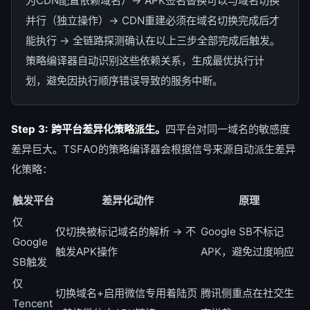
为CDN配置依赖域名）→ APK签名替换可以与域名切换
并行（独立操作）→ CDN重建必须在域名切换完成后才
能执行 → 全链路探测确认在以上三步全部完成后触发。
策略编译器自动识别这些依赖关系，生成最优执行计
划，避免因执行顺序错误导致的服务中断。
Step 3: 跨平台差异化策略派生。
四平台对同一域名的敏感度
差异巨大。TSFAO的策略编译器会根据信号来源自动派生差异
化策略：
触发平台
差异化动作
原理
仅
仅切换被标记域名的解析 → 不
Google SB不标记
Google
触发APK操作
APK，避免过度响应
SB触发
仅
切换域名+启用微信专用着陆页
腾讯侧重点在社交生
Tencent