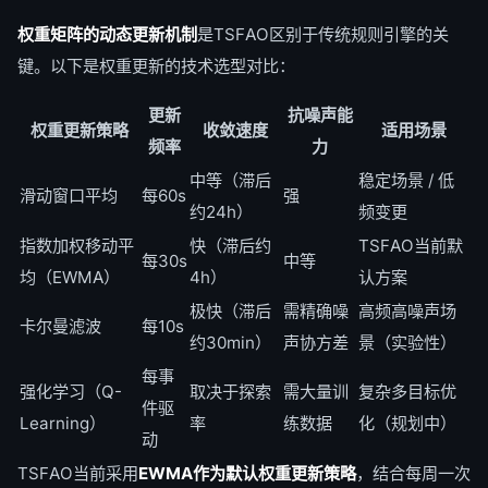
权重矩阵的动态更新机制
是TSFAO区别于传统规则引擎的关
键。以下是权重更新的技术选型对比：
更新
抗噪声能
权重更新策略
收敛速度
适用场景
频率
力
中等（滞后
稳定场景 / 低
滑动窗口平均
每60s
强
约24h）
频变更
指数加权移动平
快（滞后约
TSFAO当前默
每30s
中等
均（EWMA）
4h）
认方案
极快（滞后
需精确噪
高频高噪声场
卡尔曼滤波
每10s
约30min）
声协方差
景（实验性）
每事
强化学习（Q-
取决于探索
需大量训
复杂多目标优
件驱
Learning）
率
练数据
化（规划中）
动
TSFAO当前采用
EWMA作为默认权重更新策略
，结合每周一次