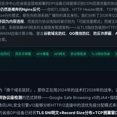
家反诈中心在省级运营商部署的DPI设备已经能够识别CDN回源流量的协
仍然是裸奔的Nginx反代
——你的TLS指纹、HTTP Header顺序、TC
rd Size分片模式，都在向检测系统广播你的真实身份。我们分析了2026年Q
并非因为内容违规
，而是因为协议栈指纹被识别为「可疑流量模式」而被主
发，系统拆解API网关的五层隐身管道架构——从TLS指纹伪装到HTTP
到WASM边缘计算沙箱，覆盖
谷歌域名防红
、
QQ微信防红
、
防反诈屏蔽
、
方案。
微信防红
防反诈屏蔽
APK爆毒
API网关
协议栈隐身
TLS指纹伪装
「换个域名就好」，那你正在用2024年的战术打2026年的战争。2
到协议级检测
的范式转移——Google Safe Browsing v5的JA4
TLS指纹伪装引擎 (JA4+/JA3随
Layer 1
腾讯URL安全引擎v12能够分析HTTP/2连接中的流优先级分配模式
OpenSSL 3.x fork + utls库 ·
省级DPI设备已经将
TLS SNI明文+Record Size分布+TCP拥塞