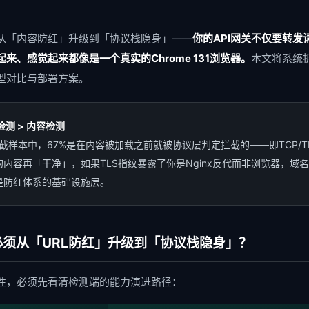
HTTP/2 流控整形 + QUIC协
Layer 2
HTTP/2 HPACK压缩字典扰动 · QU
从「内容防红」升级到「协议栈隐身」——
你的API网关不仅要转
流量模式归一化层 (时序扰动 ·
来、感觉起来都像是一个真实的Chrome 131浏览器。
本文将系统
Layer 3
Token Bucket限速器 + 高斯噪声
型对比与部署方案。
内容动态改写与脱敏层 (DOM感知
Layer 4
六维关键词脱敏矩阵 · JS行为掩码 ·
检测 > 内容检测
个拦截样本中，67%是在内容被加载之前就被协议层判定拦截的——即TCP/
WASM边缘计算沙箱 · 策略热更
Layer 5
Cloudflare Workers兼容API · 
内容再「干净」，如果TLS指纹暴露了你是Nginx反代而非浏览器，域
是防红体系的基础设施层。
TLS指纹识别率
↓ 98%
必须从「URL防红」升级到「协议栈隐身」？
Go
性，必须先看清检测端的能力演进路径：