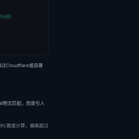
t=183

oudflare或自建
SNI明文匹配，而是引入
做KL散度计算，偏离超过