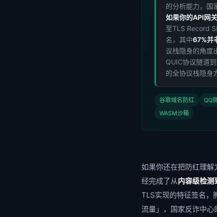
的分析能力，国
如果你的API网关
至TLS Reco
名，其中
67%
议栈隐身的角度出
QUIC协议隧道
的全协议栈隐身
谷歌域名防红
QQ
WASM沙箱
如果你还在把防红理解为
经完成了从
内容级检测
TLS实现的特征签名，
流量」，国家反诈中心的