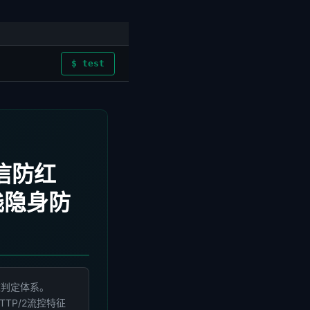
$ test
信防红
栈隐身防
维判定体系。
对HTTP/2流控特征