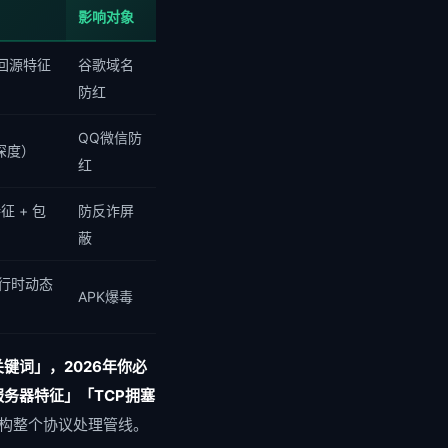
影响对象
N回源特征
谷歌域名
防红
QQ微信防
层深度）
红
征 + 包
防反诈屏
蔽
运行时动态
APK爆毒
键词」，2026年你必
服务器特征」「TCP拥塞
重构整个协议处理管线。