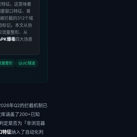
议特征。这意味着
P拥塞窗口特征、甚
2被拦截的312个域
动标记。本文从协
/2流量整形、从
APK爆毒
四大场景
流量整形
QUIC隧道
🏗️ API网关协议栈隐身防护五层管道架构 (Protocol Stealth Pipeline — 5-Layer Defense in Depth)
026年Q2的拦截机制已
🔍 检测端: Google Safe Browsing v5 · 腾讯URL引擎 · 反诈DPI设备 · 360/华为应用商店扫描
+指纹库涵盖了200+已知
机化 · ClientHello参数扰动 · 证书链指纹轮换)
来判定是否为「非浏览器
 200+ 预置浏览器指纹模板 · 每次连接随机选择 · TLS Record Size padding到1500
窗口特征
纳入了自动化判