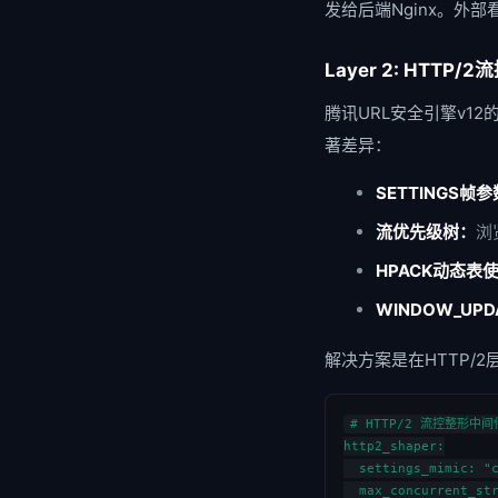
发给后端Nginx。外部
Layer 2: HTTP/
腾讯URL安全引擎v1
著差异：
SETTINGS帧
流优先级树：
浏
HPACK动态表
WINDOW_UP
解决方案是在HTTP/2
# HTTP/2 流控整形中
http2_shaper:

  settings_mimic: "
  max_concurrent_s