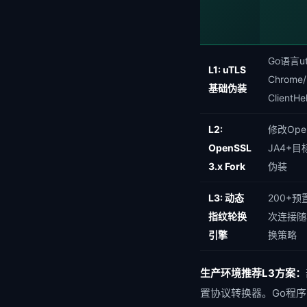
Go语言ut
L1: uTLS
Chrome/
基础伪装
ClientH
L2:
修改Ope
OpenSSL
JA4+目
3.x Fork
伪装
L3: 动态
200+
指纹轮换
次连接随
引擎
换策略
生产环境推荐L3方案：
置协议转换器。Go程序