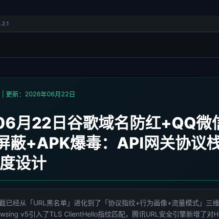
.2.1
| 更新：2026年06月22日
年06月22日谷歌域名防红+QQ微
屏蔽+APK爆毒：API网关协议
度设计
拦截已经从「URL黑名单」进化到了「协议指纹+行为画像+流量模式」三
 Browsing v5引入了TLS ClientHello指纹匹配，腾讯URL安全引擎新增了