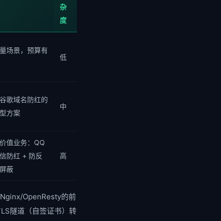
杂
度
量场景，预算有
低
谷歌域名防红的
中
型方案
价值业务：QQ
信防红 + 防反
高
屏蔽
inx/OpenResty的前
TLS隧道（自签证书）转