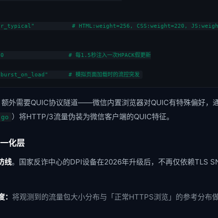
r_typical"           # HTML:weight=256, CSS:weight=220, JS:weigh
500                   # 每1.5秒注入一次HPACK假更新

: "burst_on_load"      # 模拟页面加载时的流控突发
额外需要QUIC协议隧道——微信内置浏览器对QUIC有特殊偏好，通过Cl
）将HTTP/3流量伪装为微信客户端的QUIC特征。
-go
式归一化层
防线
。国家反诈中心的DPI设备在2026年升级后，不再仅依赖TLS 
度：
将观测到的流量包大小分布与「正常HTTPS浏览」的参考分布