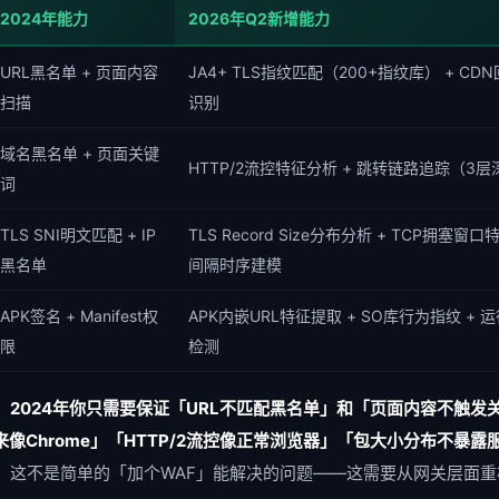
2024年能力
2026年Q2新增能力
URL黑名单 + 页面内容
JA4+ TLS指纹匹配（200+指纹库） + CD
扫描
识别
域名黑名单 + 页面关键
HTTP/2流控特征分析 + 跳转链路追踪（3
词
TLS SNI明文匹配 + IP
TLS Record Size分布分析 + TCP拥塞窗口特
黑名单
间隔时序建模
APK签名 + Manifest权
APK内嵌URL特征提取 + SO库行为指纹 + 
限
检测
：
2024年你只需要保证「URL不匹配黑名单」和「页面内容不触发关
来像Chrome」「HTTP/2流控像正常浏览器」「包大小分布不暴露
。
这不是简单的「加个WAF」能解决的问题——这需要从网关层面