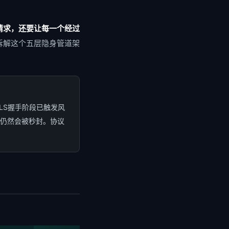
议隧道 (帧顺序重排 · SETTINGS参数伪装 · 流优先级扰动)
IC Connection ID随机化 · Stream并发数控制在浏览器典型范围(6-8)
发请求，还要让每一个经过
 包大小分布拟合 · 连接频率温控)
拆解这个五层隐身管道架
注入 · 包大小分布匹配Chrome 131典型模式 · 连接间隔抖动15-45s
改写 · URL混淆 · APK多签名碎片化)
 源站HTML流式解析+结构保留替换 · APK V1/V2/V3多签名轮换
TLS握手阶段已触发风
新 (WebAssembly隔离执行 · 零停机策略注入 · 自适应对抗)
V8 Isolate多租户隔离 · 策略<3ms热加载 · A/B灰度分流
名仍然会被秒封。协议
✅ 隐身输出: 经五层管道处理后的请求 → 呈现标准Chrome浏览器指纹特征
流量异常告警率
↓ 95%
ogle Safe Browsing v5 (JA4+指纹匹配) · Tencent URL Engine v12 (HTTP/2流控特征) · 反诈DPI (TLS SNI+包大小分布) · App Store扫描 (APK签名+Manifest特征)