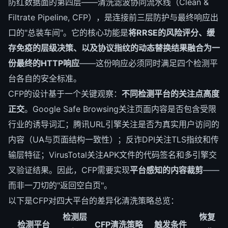
防红数据面的第四层——清洗滤波协同流水线（Clean &
Filtrate Pipeline, CFP），是连接前三层防护与最终响应出
口的"总装车间"。它的核心功能是
将RRSE的风险评分、缓
存免疫的层级决策、以及协议指纹的动态替换结果融合为一
份最终的HTTP响应
——这份响应必须同时满足四个检测平
台各自的安全标准。
CFP的设计基于一个关键观察：
不同检测平台的关注点高度
正交
。Google Safe Browsing关注页面内容是否包含受限
行业的诱导词汇；腾讯URL引擎关注是否为真实用户访问的
内容（UA与页面结构一致性）；反诈DPI关注TLS指纹和传
输层特征；VirusTotal关注APK文件的代码签名和多引擎交
叉验证结果。因此，CFP需要实现
平台感知的内容裁剪
——
而非一刀切的"返回空白页"。
以下是CFP对四大平台的差异化清洗策略总览：
检测层
恢复
检测平台
CFP清洗策略
触发条件