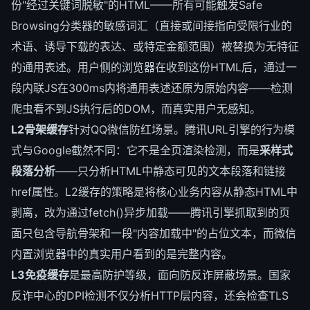
份"经过关键词脱敏"的HTML——所有可能触发Safe
Browsing分类器的敏感词汇（直接或间接指向受限行业的
术语、诱导下载的表达、或特定金额范围）被替换为无特征
的通用表述。用户侧的浏览器在收到这份HTML后，通过一
段内联JS在300ms内将通用表述还原为原始内容——检测
爬虫看不到JS执行后的DOM，而真实用户无感知。
L2骨架缓存
针对QQ微信防红场景。腾讯URL引擎的行为模
式与Google截然不同：它不是全页渲染检测，而是
采样式
段落分析
——只分析HTML中静态可见的文本段落和链接
href属性。L2缓存的策略是将核心业务内容从静态HTML中
剥离，改为通过fetch()异步加载——腾讯引擎抓取到的页
面只包含导航骨架和一段"内容加载中"的占位文本，而微信
内置浏览器中的真实用户看到的是完整内容。
L3免疫缓存
是最高防护等级，面向防反诈屏蔽场景。国家
反诈中心的DPI检测不仅分析HTTP层内容，还会检查TLS