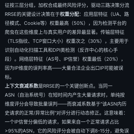
征按三层分组，加权合成最终风险评分，驱动三路决策分流
RRSE的关键设计决策在于
权重分配
：应用层特征（UA、路
径模式、Cookie等）权重最高（50%），因为检测平台的
爬虫在这些维度上与真实用户的差异最显著。传输层特征
（TLS指纹、TCP窗口大小）权重次之（30%），主要用于
识别自动化扫描工具和DPI类检测（反诈中心的核心手
段）。网络层特征（AS号、IP信誉）权重最低（20%），
因为IP维度的误判率高——大量合法企业出口IP可能被误
标。
上下文衰减系数
是RRSE的一个关键创新点。当同一
ASN（自治系统号）在短时间内产生大量请求时，单纯按
维度评分会导致批量误判——而衰减系数基于"该ASN内历
史请求的正常/异常比例"对评分进行动态修正。这意味着：
一个IP信誉分偏低的请求，如果来自一个正常请求占比
>95%的ASN，它的风险评分会被自动下调8-15分，避免误