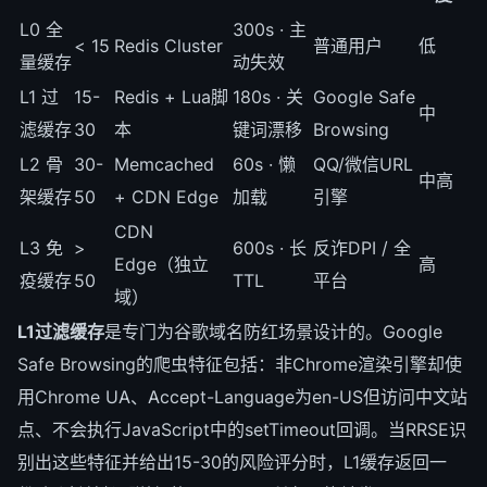
L0 全
300s · 主
< 15
Redis Cluster
普通用户
低
量缓存
动失效
L1 过
15-
Redis + Lua脚
180s · 关
Google Safe
中
滤缓存
30
本
键词漂移
Browsing
L2 骨
30-
Memcached
60s · 懒
QQ/微信URL
中高
架缓存
50
+ CDN Edge
加载
引擎
CDN
L3 免
>
600s · 长
反诈DPI / 全
Edge（独立
高
疫缓存
50
TTL
平台
域）
L1过滤缓存
是专门为谷歌域名防红场景设计的。Google
Safe Browsing的爬虫特征包括：非Chrome渲染引擎却使
用Chrome UA、Accept-Language为en-US但访问中文站
点、不会执行JavaScript中的setTimeout回调。当RRSE识
别出这些特征并给出15-30的风险评分时，L1缓存返回一