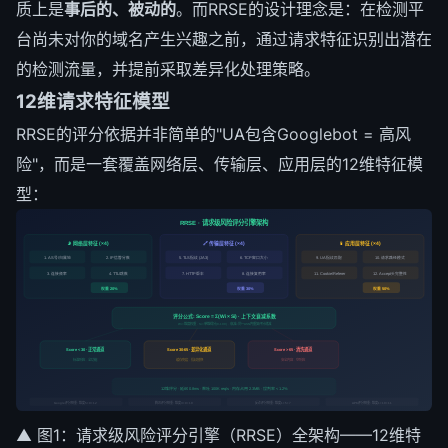
质上是
事后的、被动的
。而RRSE的设计理念是：在检测平
台尚未对你的域名产生兴趣之前，通过请求特征识别出潜在
的检测流量，并提前采取差异化处理策略。
12维请求特征模型
RRSE的评分依据并非简单的"UA包含Googlebot = 高风
险"，而是一套覆盖网络层、传输层、应用层的12维特征模
型：
RRSE · 请求级风险评分引擎架构
📡 网络层特征 (×4)
🔗 传输层特征 (×4)
📱 应用层特征 (×4)
1. AS号/归属地
2. IP信誉分数
5. TLS指纹 (JA3)
6. TCP窗口大小
9. UA指纹匹配
10. 请求路径模式
3. 连接频率
4. TTL/跳数
7. HTTP版本
8. 连接复用率
12. Accept头完整性
11. Cookie/Referer
权重 20%
权重 30%
权重 50%
评分公式: Score = Σ(Wi × Si) · 上下文衰减系数
Wi=维度权重 · Si=单维得分(0-100) · 衰减=同一ASN内重复评分递减
Score < 30 · 正常通道
Score 30-65 · 差异化通道
Score > 65 · 清洗通道
标准响应 · 全功能
缓存免疫 · 指纹替换
安全内容 · 空响应
12维评分 · 延迟 0.8ms · 吞吐 100K req/s · 内存占用 2.3MB · 误判率 < 1.2%
Google评分侧重: 维度5+9+12
腾讯评分侧重: 维度3+9+10
反诈评分侧重: 维度1+5+7
APK评分侧重: 维度1+10+11
▲ 图1：请求级风险评分引擎（RRSE）全架构——12维特