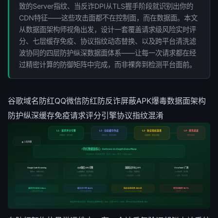
致的Server指纹、当反诈DPI从TLS握手阶段就识别出你的
CDN特征——这些攻击面都不在控制面，而在数据面。本文
从数据面架构师视角出发，设计一套覆盖请求级风险实时评
分、七层缓存免疫、协议指纹动态替换、以及跨平台清洗滤
波协同的四层防护纵深数据面体系——让每一次请求都在经
过精密计算的防御矩阵中完成，而非裸奔到检测平台面前。
谷歌域名防红
QQ微信防红
防反诈屏蔽
APK爆毒
数据面架构
防护纵深
缓存免疫
请求评分引擎
协议指纹混淆
L1 · 请求评分引擎
L2 · 动态缓存免疫
L3 · 协议指纹混淆
L4 · 清洗滤波
多维特征 · 实时决策
爬虫识别 · 差异化响应
动态替换 · 零指纹泄漏
跨平台协同
🌐 入站流量
⚡ 防红数据面核心 · Defense-in-Depth Data Plane
四层联动 · 请求级决策 · 延迟 < 3ms · 吞吐 > 100K req/s
QQ/微信 URL引擎
国家反诈中心 DPI
VirusTotal / 厂商
Google Safe Browsing
爬虫UA · 响应头指纹
UA精确模拟 · 差异化缓存
TLS指纹 · 流量特征
APK特征库 · 多引擎
L1+L3双重对抗
L2缓存免疫 + 清洗
L3协议混淆 + L4滤波
L4清洗 · 签名轮换
请求评分延迟 0.8ms
缓存命中率 98.2%
指纹动态轮换 200+/天
清洗准确率 99.7%
12维特征实时计算
7层差异化缓存策略
TLS/HTTP/Server三元组
误杀率 < 0.3%
四层防护纵深协同 · 单请求全链路处理 < 3ms · 全局 RPS > 100K · 零平台误标运营天数 180+