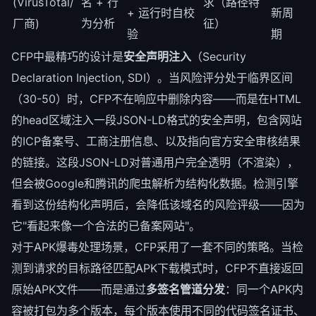
(VirusTotal/
名 + 行
求（路径特
+ 运行时自校
新周
厂商)
为分析
征）
验
期
CFP中最精巧的设计是
安全声明注入
（Security
Declaration Injection, SDI）。当风险评分处于临界区间
（30-50）时，CFP不在响应中删除内容——而是在HTML
的head区域注入一段JSON-LD格式的安全声明，包含网站
的ICP备案号、工商注册信息、以及指向官方安全审核结果
的链接。这段JSON-LD对普通用户完全透明（不渲染），
但会被Google和腾讯的爬虫解析为结构化数据。检测引擎
看到这份结构化声明后，会降低该域名的风险评级——因为
它"看起来像一个合法的已备案网站"。
对于APK爆毒处理场景，CFP采用了一套不同的策略。当检
测到请求的目标路径匹配APK下载模式时，CFP不直接返回
原始APK文件——而是通过
多签名管道分发
：同一个APK内
容被打包为多个版本，每个版本使用不同的代码签名证书、