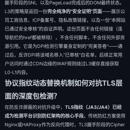
握手阶段的SNI、以及PageLoad完成后的DOM最终状态。
L3的策略是返回一份
完全纯净的"安全证明"页面
——展示公
司工商信息、ICP备案号、隐私政策链接，以及一份"本网站
已通过安全审核"的自证声明。这份页面不含任何链接（连
导航栏的href都被移除），不含任何脚本，不含任何外部资
源引用。它是为DPI检测引擎量身定制的"完美答卷"——通
过后，反诈DPI将该域名移入"已审核"白名单，后续正常用
户访问时通过CDN边缘的WAF规则绕过L3缓存直接获取
L0-L1内容。
协议指纹动态替换机制如何对抗TLS层
面的深度包检测？
在防反诈屏蔽的对抗升级中，
TLS指纹（JA3/JA4）已经
成为检测平台识别防红架构的核心手段
。传统防红方案使用
Nginx或HAProxy作为反向代理时，TLS握手阶段的Cipher