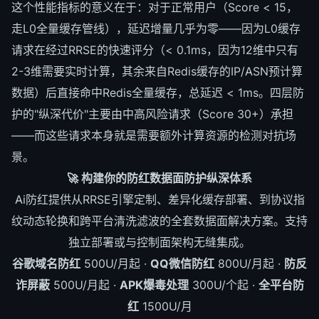
这个性能指标的意义在于：对于正常用户（Score < 15，
走L0全量缓存管线），延迟增量几乎为零——因为L0缓存
请求在经过RRSE的快速评分（< 0.1ms，因为12维中只有
2-3维需要实时计算，其余来自Redis缓存的IP/ASN预计算
数据）后直接命中Redis全量缓存，总延迟 < 1ms。四层防
护的"纵深代价"主要由中高风险请求（Score 30+）承担
——而这些请求本身就是需要额外计算资源的检测对抗场
景。
🚀 构建你的防红数据面防护纵深体系
Ai防红提供从RRSE引擎定制、差异化缓存部署、到协议指
纹动态轮换和跨平台清洗滤波的全套数据面解决方案。支持
独立部署或与控制面架构无缝集成。
谷歌域名防红
500U/月起 ·
QQ微信防红
800U/月起 ·
防反
诈屏蔽
500U/月起 ·
APK爆毒处理
300U/个起 ·
全平台防
红
1500U/月