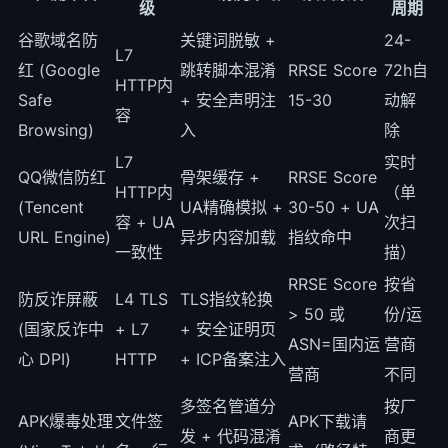
级
周期
谷歌域名防
关键词脱敏 +
24-
L7
红 (Google
跳转脚本混淆
RRSE Score
72h自
HTTP内
Safe
+ 安全声明注
15-30
动解
容
Browsing)
入
除
L7
实时
QQ微信防红
骨架缓存 +
RRSE Score
HTTP内
（单
(Tencent
UA精确模拟 +
30-50 + UA
容 + UA
次扫
URL Engine)
异步内容加载
指纹命中
一致性
描）
RRSE Score
按省
防反诈屏蔽
L4 TLS
TLS指纹轮换
> 50 或
份/运
(国家反诈中
+ L7
+ 安全证明页
ASN=国内运
营商
心 DPI)
HTTP
+ ICP备案注入
营商
不同
多签名管道分
按厂
APK爆毒处理
文件签
APK下载请
发 + 代码混淆
商更