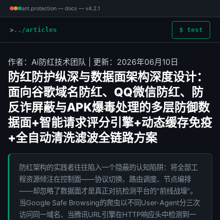
ant.protection — docs — v4.2.1
../articles
$ test
作者：Ai防红技术团队 | 更新：2026年06月10日
防红防护纵深与数据面架构深度设计：
面向谷歌域名防红、QQ微信防红、防
反诈屏蔽与APK爆毒处理的多层防御数
据面+智能请求评分引擎+动态缓存免疫
+全自动清洗滤波全链路方案
防红架构的实践者往往陷入一个隐蔽的认知陷阱：将全部工
程资源倾注在控制面——协议切换、路由调度、节点编排
——却忽略了数据面才是真正对抗检测平台的"前线战壕"。
当Google Safe Browsing的爬虫以不同User-Agent分三次
访问同一域名、当腾讯URL引擎在HTTP响应头中检测到一