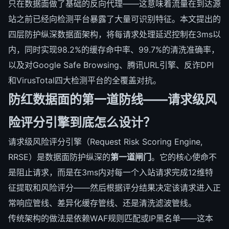
只在数据面做了基础的反向代理——这意味着流量在到达源
站之前已经向检测平台暴露了大量可识别特征。本文提出的
四层防护纵深数据面架构，将每请求处理延迟控制在3ms以
内，同时实现98.2%的缓存命中率、99.7%的清洗准确率，
以及对Google Safe Browsing、腾讯URL引擎、反诈DPI
和VirusTotal四大检测平台的全覆盖对抗。
防红数据面的第一道防线——请求级风
险评分引擎到底怎么设计？
请求级风险评分引擎（Request Risk Scoring Engine,
RRSE）是数据面防护纵深的
第一道闸门
。它的核心使命不
是阻止请求，而是在3ms内对每一个入站请求完成12维特
征提取和风险评分——然后根据评分结果决定该请求进入正
常响应管线、差异化缓存管线、还是清洗滤波管线。
传统架构的做法是依赖WAF规则匹配或IP黑名单——这本