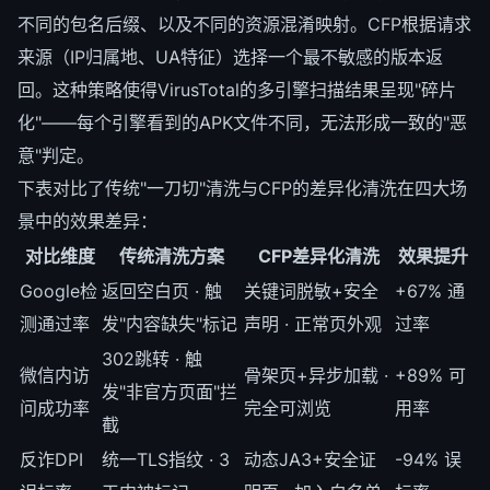
不同的包名后缀、以及不同的资源混淆映射。CFP根据请求
来源（IP归属地、UA特征）选择一个最不敏感的版本返
回。这种策略使得VirusTotal的多引擎扫描结果呈现"碎片
化"——每个引擎看到的APK文件不同，无法形成一致的"恶
意"判定。
下表对比了传统"一刀切"清洗与CFP的差异化清洗在四大场
景中的效果差异：
对比维度
传统清洗方案
CFP差异化清洗
效果提升
Google检
返回空白页 · 触
关键词脱敏+安全
+67% 通
测通过率
发"内容缺失"标记
声明 · 正常页外观
过率
302跳转 · 触
微信内访
骨架页+异步加载 ·
+89% 可
发"非官方页面"拦
问成功率
完全可浏览
用率
截
反诈DPI
统一TLS指纹 · 3
动态JA3+安全证
-94% 误