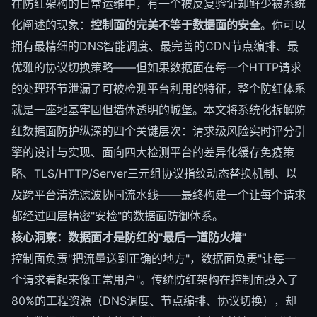
在防红架构的日常运维中，有一个被反复验证却鲜少被系统
化阐述的现象：
控制面的完美不等于数据面的安全
。你可以
拥有最精细的DNS智能调度、最完善的CDN节点编排、最
优雅的协议切换策略——但如果数据面在每一个HTTP请求
的处理环节泄漏了可被检测平台利用的特征，整个防红体系
就是一座地基牢固但墙体透明的城堡。本文将系统化拆解防
红数据面防护纵深的四个关键层次：请求级风险实时评分引
擎的设计与实现、面向四大检测平台的差异化缓存免疫策
略、TLS/HTTP/Server三元组协议指纹动态替换机制、以
及跨平台清洗滤波协同流水线——最终构建一个让每个请求
都经过四层精密"安检"的数据面防御体系。
核心洞察：数据面才是防红的"最后一道防火墙"
控制面负责"把流量送到正确的地方"，数据面负责"让每一
个请求看起来像正常用户"。传统防红架构在控制面投入了
80%的工程资源（DNS调度、节点编排、协议切换），却