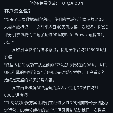
咨询/免费测试：TG
@AICDN
客户怎么说？
"部署了四层数据面防护后，我们的主域名连续运营210天
未被谷歌标记——之前平均每40天就要换一次域名。RRSE
评分引擎帮我们拦截了超过99%的Safe Browsing爬虫请
求。"
——某欧洲博彩平台技术总监，使用全平台防红1500U/月
套餐
"微信内访问成功率从之前的37%提升到现在的96%，腾讯
URL引擎的扫描流量全部被L2骨架缓存拦截，用户看到的
始终是完整的异步加载内容。"
——某东南亚棋牌APP运营负责人，使用QQ微信防红
800U/月套餐
"TLS指纹轮换方案让我们在经过反诈DPI扫描的省份也能稳
定运营，L3免疫缓存的安全证明页机制帮助我们一次性通