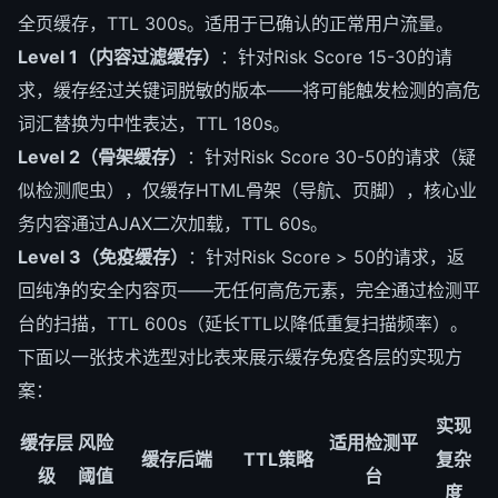
全页缓存，TTL 300s。适用于已确认的正常用户流量。
Level 1（内容过滤缓存）
：针对Risk Score 15-30的请
求，缓存经过关键词脱敏的版本——将可能触发检测的高危
词汇替换为中性表达，TTL 180s。
Level 2（骨架缓存）
：针对Risk Score 30-50的请求（疑
似检测爬虫），仅缓存HTML骨架（导航、页脚），核心业
务内容通过AJAX二次加载，TTL 60s。
Level 3（免疫缓存）
：针对Risk Score > 50的请求，返
回纯净的安全内容页——无任何高危元素，完全通过检测平
台的扫描，TTL 600s（延长TTL以降低重复扫描频率）。
下面以一张技术选型对比表来展示缓存免疫各层的实现方
案：
实现
缓存层
风险
适用检测平
缓存后端
TTL策略
复杂
级
阈值
台
度