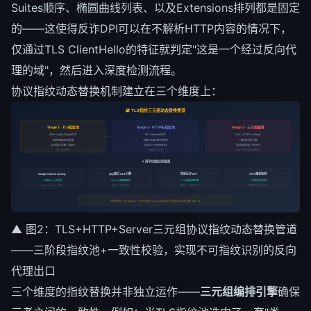
Suites顺序、椭圆曲线列表、以及Extensions排列都是固定
的——这使得反诈DPI可以在不解析HTTP内容的情况下，
仅通过TLS ClientHello的特征就判定"这是一个经过反向代
理的域"，然后进入深度检测流程。
协议指纹动态替换机制建立在三个维度上：
🔐 TLS指纹三元组动态替换管道
Stage 1 · TLS指纹池
Stage 2 · HTTP头指纹池
Stage 3 · 三元组编排
200+ Cipher Suites组合
80+ Server头变体
TLS × HTTP × Server
15套椭圆曲线配置
15套Header顺序模板
一致性校验引擎
JA3指纹总数: 1800+
动态X-Powered-By
指纹混淆度 > 99.5%
每60分钟轮换
每请求可差异化
输出: 不可指纹识别的请求
▼ 四平台指纹对抗效果
QQ/微信 URL引擎
国家反诈 DPI
APK爆毒检测
Google Safe Browsing
✓ 动态Server头绕过
✓ HTTP头顺序随机化
✓ JA3指纹动态轮换
✓ 多签名并行分发
无Nginx/Apache特征
突破UA一致性校验
避免TLS一致性标记
每请求不同APK签名
轮换频率: TLS/60min · HTTP/按需 · Server/每请求 | 零指纹泄漏运营 180+ 天
▲ 图2：TLS+HTTP+Server三元组协议指纹动态替换管道
——三阶段指纹池+一致性校验，实现不可指纹识别的反向
代理出口
三个维度的指纹替换并非独立运作——
三元组编排引擎
确保