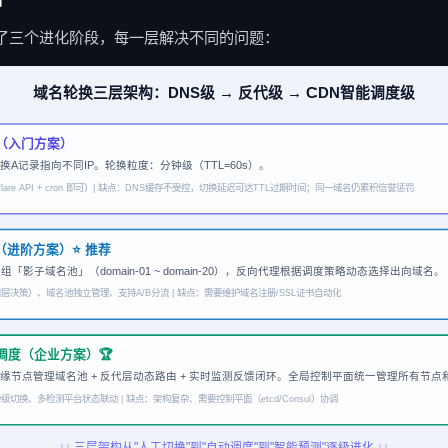
了三个进化阶段，每一层解决不同的问题：
域名轮换三层架构：DNS级 → 反代级 → CDN智能调度级
轮换（入门方案）
动切换A记录指向不同IP。轮换粒度：分钟级（TTL=60s）。
flare API + cron 即可）| 缺点：DNS缓存不受控，切换延迟可达TTL过期时间；同一域名仍累积信誉惩罚
换（进阶方案）⭐ 推荐
「影子域名池」（domain-01 ~ domain-20），反向代理根据调度策略动态选择出向域名。
决策）、域名池独立管理、支持A/B分流 | 缺点：需要维护域名注册/SSL证书自动化
智能调度（企业方案）🏆
N边缘节点管理域名池 + 反代层动态路由 + 实时监测反馈闭环。全局控制平面统一管理所有节点
切换、多检测平台状态联动 | 缺点：架构复杂、需要控制平面（etcd/Consul）协调
↓↓ 三层架构从"人工切换"到"自动调度"到"智能预测"逐级进化 ↓↓