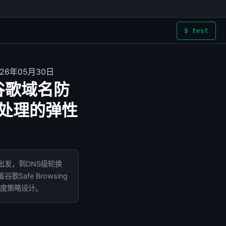
$ test
026年05月30日
谷歌域名防
毒处理的弹性
出发，到DNS级轮换
afe Browsing
调度策略设计。