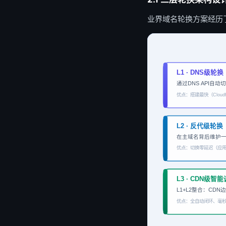
业界域名轮换方案经历
L1 · DNS级
通过DNS API自
优点：搭建最快（Cloud
L2 · 反代级轮
在主域名背后维护一组
优点：切换零延迟（应用层
L3 · CDN级
L1+L2整合：CD
优点：全自动闭环、毫秒级