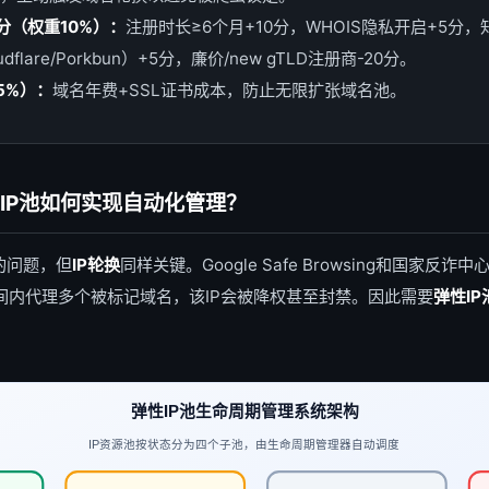
分（权重10%）：
注册时长≥6个月+10分，WHOIS隐私开启+5分
oudflare/Porkbun）+5分，廉价/new gTLD注册商-20分。
5%）：
域名年费+SSL证书成本，防止无限扩张域名池。
性IP池如何实现自动化管理？
的问题，但
IP轮换
同样关键。Google Safe Browsing和国家反诈
间内代理多个被标记域名，该IP会被降权甚至封禁。因此需要
弹性IP
弹性IP池生命周期管理系统架构
IP资源池按状态分为四个子池，由生命周期管理器自动调度