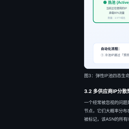
🟢 热池 (Active
当前正在使用的IP
承载80%流量
数量：3-5个/域名
自动化流程：
① 冷池IP通过「预
图3：弹性IP池四态
3.2 多供应商IP分
一个经常被忽视的问题
节点，它们大概率分布在
被标记，该ASN的所有