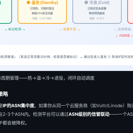
)
🟡 温池 (Standby)
🔵 冷池 (Cold)
已预热、可随时激活
已购买但未部署
承载15%探活流量
等待预热触发
数量：5-10个/域名
数量：20-50个
→ 标记检测 →
→ 容量不足 →
→ 信誉降级 
← 冷却恢复 
热检测管道」（发送正常流量15分钟，检查是否被标记）→ 通过后进入温池 ② 热池IP定时巡检（
生命周期管理——热→温→冷→退役，闭环自动调度
散策略
是
IP的ASN集中度
。如果你从同一个云服务商（如Vultr/Linode）
2-3个ASN内。检测平台可以通过
ASN级别的信誉联动
——一个AS
IP都会被降权。