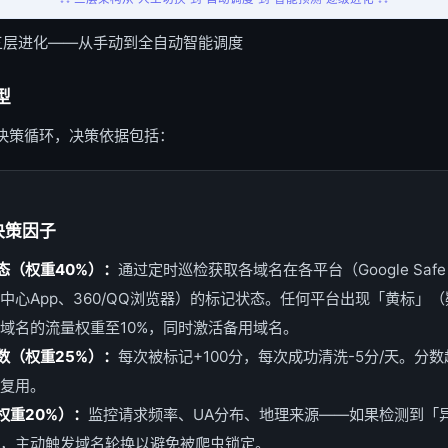
三层进化——从手动到全自动智能调度
型
决策循环，决策依据包括：
决策因子
态（权重40%）：
通过定时巡检获取各域名在各平台（Google Safe 
诈中心App、360/QQ浏览器）的标记状态。任何平台出现「黄标」（
域名的流量权重至10%，同时激活备用域名。
数（权重25%）：
每次被标记+100分，每次成功清洗-5分/天。分数
复用。
权重20%）：
监控请求频率、UA分布、地理来源——如果检测到「
，主动触发域名轮换以避免被爬虫锁定。