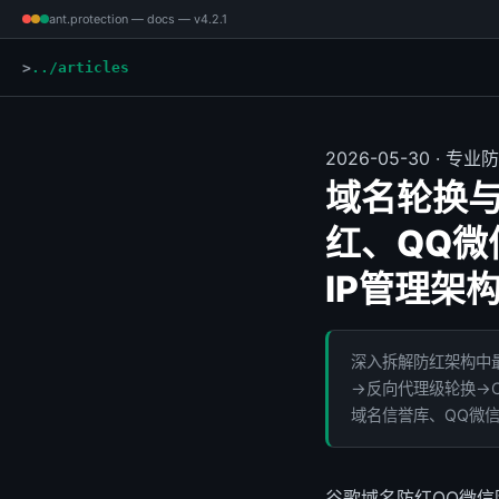
ant.protection — docs — v4.2.1
../articles
2026-05-30 · 
域名轮换与
红、QQ微
IP管理架
深入拆解防红架构中最
→反向代理级轮换→C
域名信誉库、QQ微信
谷歌域名防红
QQ微信