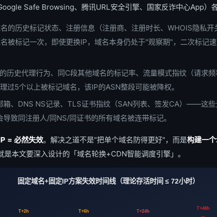
ogle Safe Browsing、腾讯URL安全引擎、国家反诈中心Ap
名的历史标记状态、注册信息（注册商、注册时长、WHOIS隐私开
名被标记一次，即使更换IP，域名本身仍处于"观察期"，二次标记速
段的历史代理行为、同C段其他域名的标记率、流量模式指纹（请求频率、U
代理过5个以上被标记域名，该IP的ASN整段可能被降权。
S邮箱、DNS NS记录、TLS证书指纹（SAN列表、签发CA）——这
会导致同注册人/同NS/同证书的所有域名被连带标记。
IP = 必然失效
。解决之道不是"把单个域名防得更好"，而是
构建一个
就是本文要深入设计的「域名轮换+CDN智能调度引擎」。
固定域名+固定IP方案失效时间线（理论存活时间 ≤ 72小时）
T+48h
T+2h
T+6h
T+24h