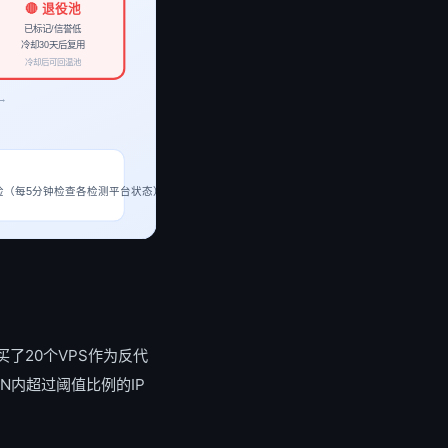
🔴 退役池
已标记/信誉低
冷却30天后复用
冷却后可回温池
→
←
每5分钟检查各检测平台状态）→ 任何平台出现标记→ 自动降级到退役池 ③ 退役池IP冷却30天
购买了20个VPS作为反代
N内超过阈值比例的IP