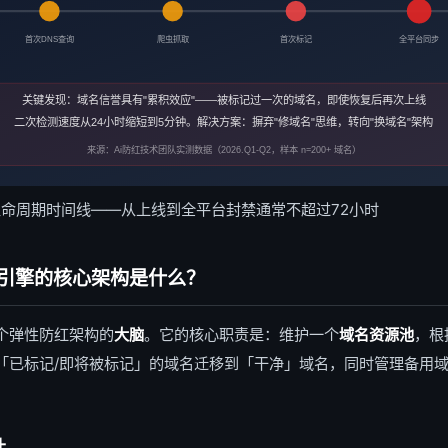
首次DNS查询
爬虫抓取
首次标记
全平台同步
关键发现：域名信誉具有"累积效应"——被标记过一次的域名，即使恢复后再次上线
二次检测速度从24小时缩短到5分钟。解决方案：摒弃"修域名"思维，转向"换域名"架构
来源：Ai防红技术团队实测数据（2026.Q1-Q2，样本 n=200+ 域名）
生命周期时间线——从上线到全平台封禁通常不超过72小时
引擎的核心架构是什么？
个弹性防红架构的
大脑
。它的核心职责是：维护一个
域名资源池
，根
「已标记/即将被标记」的域名迁移到「干净」域名，同时管理备用
计