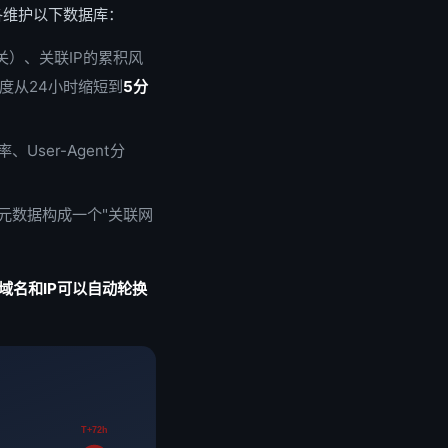
p）各维护以下数据库：
关）、关联IP的累积风
度从24小时缩短到
5分
ser-Agent分
些元数据构成一个"关联网
域名和IP可以自动轮换
T+72h