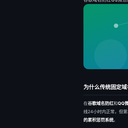
为什么传统固定域
在
谷歌域名防红
和
QQ
线24小时内正常，但第
的累积惩罚系统
。