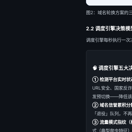
图2：域名轮换方案的
2.2 调度引擎决策模
调度引擎每秒执行一次
🧠 调度引擎五大
① 检测平台实时状
URL安全、国家反
发预切换——降低该
② 域名信誉累积分
「退役」队列，不再
③ 流量模式指纹（
式（典型爬虫特征）