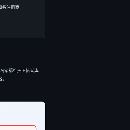
，知名注册商
中心App都维护IP信誉库
池
。