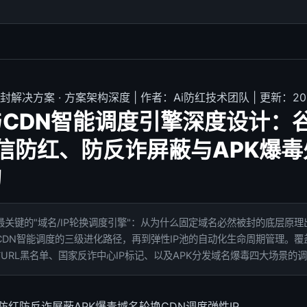
专业防封解决方案 · 方案架构深度 | 作者：Ai防红技术团队 | 更新：2
CDN智能调度引擎深度设计：
信防红、防反诈屏蔽与APK爆
构
关键的"域名/IP轮换调度引擎"：从为什么固定域名必然被封的底层原理
DN智能调度的三级进化路径，再到弹性IP池的自动化生命周期管理。覆盖谷歌S
URL黑名单、国家反诈中心IP标记、以及APK分发域名爆毒四大场景的
防红
防反诈屏蔽
APK爆毒
域名轮换
CDN调度
弹性IP