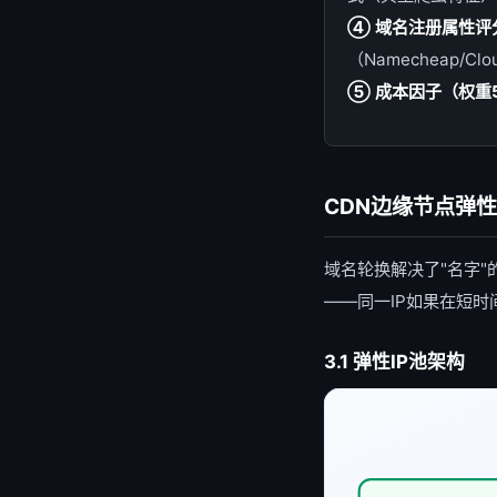
④ 域名注册属性评
（Namecheap/Cl
⑤ 成本因子（权重
CDN边缘节点弹
域名轮换解决了"名字"
——同一IP如果在短时
3.1 弹性IP池架构