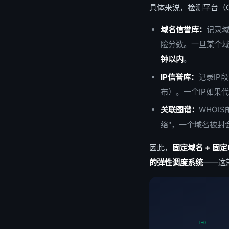
具体来说，检测平台（Go
域名信誉库：
记录域
险分数。一旦某个域
钟以内
。
IP信誉库：
记录IP
布）。一个IP如果
关联图谱：
WHOI
络"，一个域名被封
因此，
固定域名 + 固定
的弹性调度系统
——这
T+0