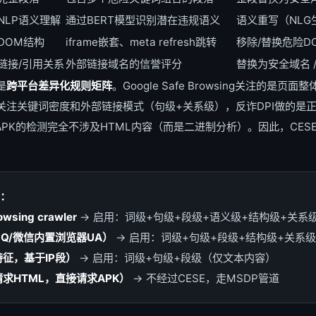
NLP语义理解
通过BERT模型识别潜在违规语义
语义重写（NL
DOM结构
iframe嵌套、meta refresh跳转
移除/替换危险D
链接/引用关系
外部链接域名的信誉评分
替换为安全域名 / 
是
跨平台差异化规则矩阵
。Google Safe Browsing关注的是
更关注关键词密度和外部链接模式（句级+关系级），反诈DPI做的是
al对APK的检测完全不涉及HTML内容（而是二进制分析）。因此，CE
：
owsing crawler
→ 启用：词级+句级+段级+语义级+结构级+关系
QQ/微信内置浏览器UA）
→ 启用：词级+句级+段级+结构级+关系级
特征，基于IP段）
→ 启用：词级+句级+段级（仅文本内容）
（不请求HTML，直接请求APK）
→ 不经过CESE，走MSDP管道