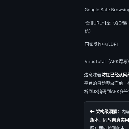
Google Safe Browsin
腾讯URL引擎（QQ/微
信）
国家反诈中心DPI
VirusTotal（APK爆毒
这意味着
防红已经从网
平台的自动爬虫面前「
析到JS掩码到APK多
🔑 架构级洞察：
内
版本，同时向真实用
图）面向检测爬虫，