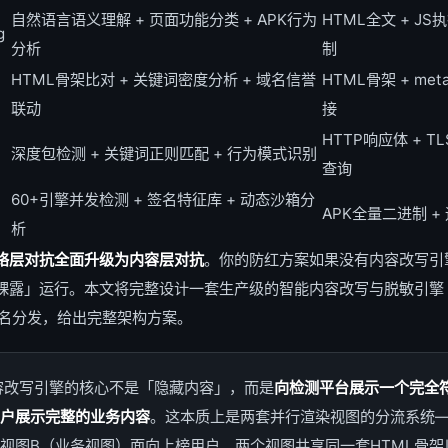
自然语言语义理解 + 页面功能分类 + APK行为
HTML全文 + JS执
g
分析
制
HTML骨架比对 + 关键词密度分析 + 域名信誉
HTML骨架 + me
联动
接
HTTP响应体 + TLS
深度包检测 + 关键词正则匹配 + 行为模式识别
查询
60+引擎并发检测 + 签名特征库 + 动态沙箱分
）
APK全量二进制 +
析
络层对抗全面升级为内容层对抗
。你的防红方案如果没有内容改写引
裸露」运行。本文将完整设计一套生产级的智能内容改写与脱敏引擎（C
签名分发，给出完整架构方案。
容改写引擎的核心不是「隐藏内容」，而是
向检测平台展示一个完全
户展示完整的业务内容
。这本质上是两套并行渲染视图的分流系统—
视图B（业务视图）面向上榜用户。两个视图共享同一套HTML骨架