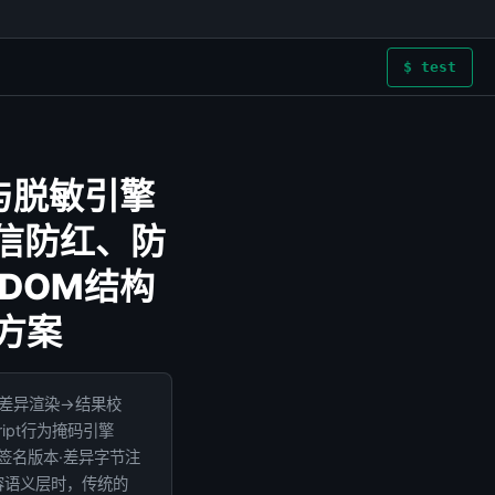
$ test
与脱敏引擎
信防红、防
DOM结构
方案
→差异渲染→结果校
ipt行为掩码引擎
N签名版本·差异字节注
容语义层时，传统的