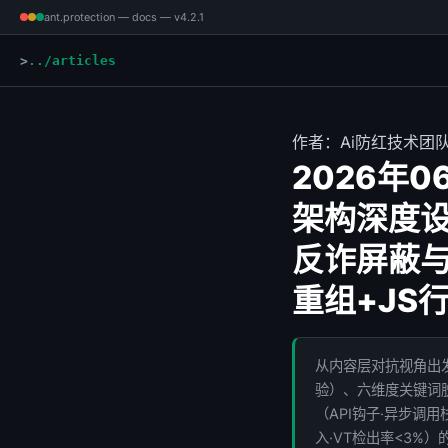
ant.protection — docs — v4.2.1
../articles
作者：Ai防红技术团队 
2026年
架构深度
反诈屏蔽与
重组+JS
从内容层对抗视角出
验）、六维度关键词脱敏
（API钩子·异步调
入·VT检出率<3