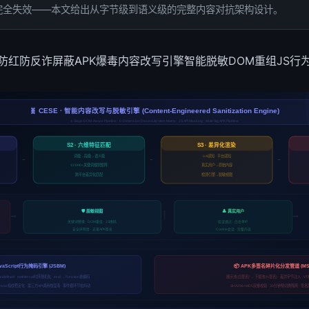
已完全失效——本文给出从字节级到语义级的完整内容对抗架构设计。
防红
防反诈屏蔽
APK爆毒
内容改写引擎
智能脱敏
DOM重组
JS行
🧬 CESE · 智能内容改写与脱敏引擎 (Content-Engineered Sanitization Engine)
4-Stage DOM-Aware Pipeline · 6-Dimension Desensitization Matrix · JS API Masking · Multi-Sig APK Pipeline
S2 · 六维特征匹配
S3 · 差异化渲染
词级→段级→语义级
UA感知 · 平台感知
→
→
→
12,000+关键词规则矩阵
真实用户→原始内容
跨平台差异化匹配
检测引擎→脱敏视图
🛡️ 脱敏视图
👤 真实用户
→
|
→
关键词替换 · DOM重组 · JS掩码
验证通过 · 白名单IP
安全声明页 · 无害APK签名
Cookie会话 · 完整内容
avaScript行为掩码引擎 (JSBM)
📦 APK多签名碎片化分发管道 (MS
=undefined · setInterval时序随机化 · eval → Function重编码
展示池(白签名) → 下载池(N签名) · 差异字节注入 · V
anvas指纹稳定化 · 第三方API调用栈混淆 · 事件循环节拍抖动
SHA256+MD5双重校验 · 30分钟预切换隔离 · 签