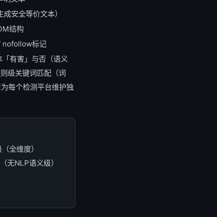
G生成安全等价文本）
OM结构
nofollow标记
页面整体「有害」与否（语义
正则级关键词匹配（词
SE为每个检测平台维护独
级（全维度）
（无NLP语义级）