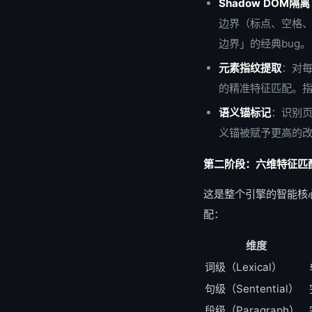
Shadow DOM隔离
边界（标点、空格、
边界」的经典bug。
元素指纹提取
：对每个
的精准特征匹配。指
语义锚标记
：识别
义锚被赋予更高的
第二阶段：六维特征匹配（6-D
这是整个引擎的智能核心
配：
维度
词级（Lexical）
句级（Sentential）
段级（Paragraph）