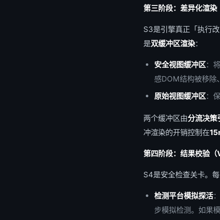
第三阶段：差异化渲染（Diff
S3是引擎真正「执行改
是
双缓冲区渲染
：
安全视图缓冲区
：将
感DOM结构被移除、
原始视图缓冲区
：
两个缓冲区由
分流决策
冲渲染的开销控制在
1
第四阶段：结果校验（Veri
S4是安全检查关卡。
检测平台模拟探活
：
步模拟检测。如果模