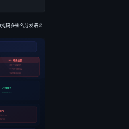
为掩码
多签名分发
语义
S4 · 结果校验
检测平台模拟探活
DOM哈希一致性验证
错误倒灌自动回滚
✅ 正常业务
100%功能可用
DP)
T检出率<3%
名版本追踪