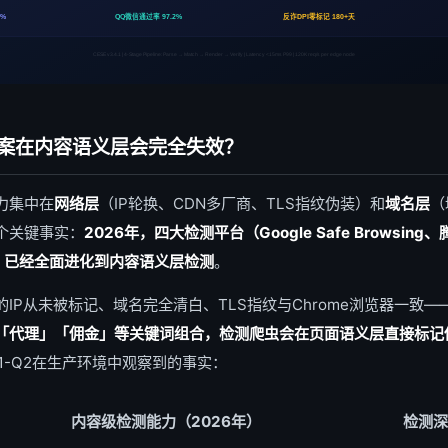
5%
QQ微信通过率 97.2%
反诈DPI零标记 180+天
CESE v3.4.1 | 4-Stage Pipeline: Parse → Match → Render → Verify | Latency <15ms P99 | 120K req/s per edge node
案在内容语义层会完全失效？
力集中在
网络层
（IP轮换、CDN多厂商、TLS指纹伪装）和
域名层
（
个关键事实：
2026年，四大检测平台（Google Safe Browsin
tal）已经全面进化到内容语义层检测
。
IP从未被标记、域名完全清白、TLS指纹与Chrome浏览器一致—
「代理」「佣金」等关键词组合，检测爬虫会在页面语义层直接标记
Q1-Q2在生产环境中观察到的事实：
内容级检测能力（2026年）
检测深