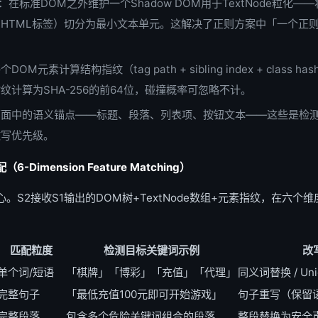
：在标准DOM之外维护一个Shadow DOM用于TextNode粒化——
HTML标签）切分为最小文本单元。这解决了正则方案中「一个正则刚好
DOM元素计算结构指纹（tag path + sibling index + class
纹计算为SHA-256的前64位，碰撞概率可忽略不计。
页面中的语义锚点——标题、段落、列表项、按钮文本——这些是检
改写优先级。
imension Feature Matching）
。S2接收S1输出的DOM树+TextNode数组+元素指纹，在六个
匹配粒度
检测目标关键词示例
改
单个词/短语
「棋牌」「博彩」「充值」「代理」
同义词替换 / Un
完整句子
「最低充值100元即可开始游戏」
句子重写（保留
完整段落
包含多个危险关键词组合的段落
整段替换为安全