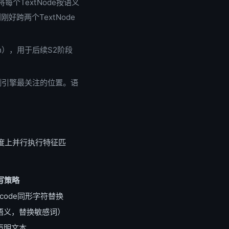
将每个TextNode按语义
跨两个TextNode
 hash），用于后续S2阶段
测引擎最关注的位置。语
维度上并行执行特征匹
写策略
icode同形字符替换
语义，替换敏感词）
声明文本