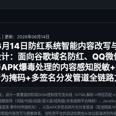
| 更新：2026年06月14日
06月14日防红系统智能内容改写
设计：面向谷歌域名防红、QQ微
APK爆毒处理的内容感知脱敏+
行为掩码+多签名分发管道全链路
发，设计一套覆盖四阶段DOM感知改写流水线（HTML解析→特征匹配
矩阵（词级/句级/段级/语义级/结构级/关系级跨平台映射）、JavaScr
用栈混淆·事件时序随机化）、以及APK多签名碎片化分发管道（双池隔离·
%）的智能内容改写与脱敏体系。当检测平台的自动化爬虫从协议层演进到内