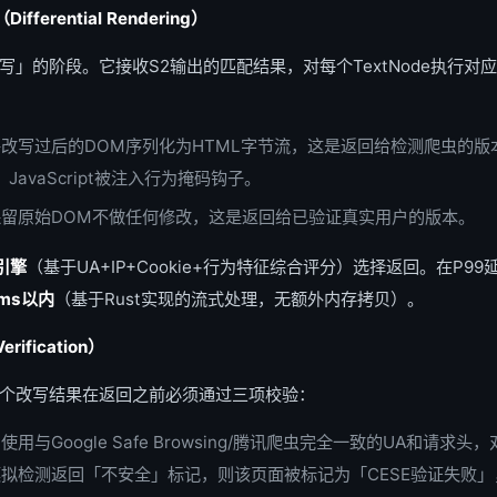
erential Rendering）
写」的阶段。它接收S2输出的匹配结果，对每个TextNode执行对
改写过后的DOM序列化为HTML字节流，这是返回给检测爬虫的版
JavaScript被注入行为掩码钩子。
保留原始DOM不做任何修改，这是返回给已验证真实用户的版本。
引擎
（基于UA+IP+Cookie+行为特征综合评分）选择返回。在P9
5ms以内
（基于Rust实现的流式处理，无额外内存拷贝）。
fication）
每个改写结果在返回之前必须通过三项校验：
使用与Google Safe Browsing/腾讯爬虫完全一致的UA和请
拟检测返回「不安全」标记，则该页面被标记为「CESE验证失败