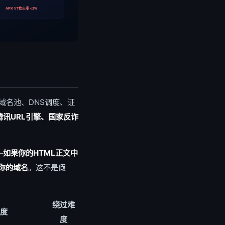
APK VT检出率 <3%
域名池、DNS调度、证
g、腾讯URL引擎、国家反诈
—
如果你的HTML正文中
你的域名
。这不是假
绕过难
度
度