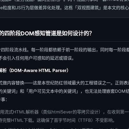
Node粒度和JS行为层做差异化处理。这栋「双视图建筑」是本文的核
的四阶段DOM感知管道是如何设计的？
一个四阶段流水线。每一阶段都依赖于前一阶段的输出，同时每一阶段
不会引入任何用户可感知的延迟或错误。
（DOM-Aware HTML Parser）
式做内容替换——这是本世纪防红领域最大的工程错误之一。正则表达
的关键词」和「用户可见文本中的关键词」，也无法处理嵌套DOM
件事：
用流式HTML解析器（类似html5ever的零拷贝设计），在收到第
待完整HTML下载。这确保了首字节时间（TTFB）不受影响。