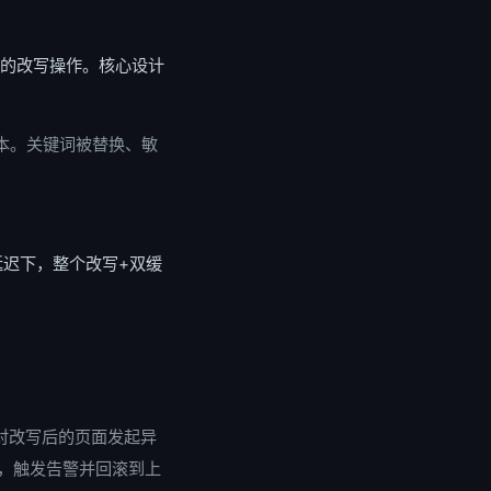
应的改写操作。核心设计
本。关键词被替换、敏
9延迟下，整个改写+双缓
求头，对改写后的页面发起异
」，触发告警并回滚到上