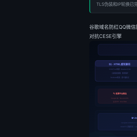
TLS伪装和IP轮换
谷歌域名防红
QQ微信
对抗
CESE引擎
S1 · HTML感知解析
DOM Tree构建 · Shadow DOM
元素指纹提取 · 重排保护
TextNode粒化 · 语义锚标记
🔍 检测平台爬虫
Google SB · Tencent URL
反诈DPI · VirusTotal
🧩 J
navigator.webdriver
WebRTC泄漏防控 · C