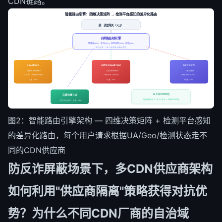
CDN链路。
智能路由引擎：四维决策矩阵 → 检测平台感知的差异化路由
统一调度网关（入口）
四维路由决策引擎
健康度(40%) · 延迟(25%) · 检测适配(25%) · 成本(10%)
矩阵运算 → 每个请求独立路由决策
Cloudflare
AWS CloudFront
GCP CDN
→ 谷歌Chrome用户
→ 北美+欧洲用户
→ 亚太用户
UA匹配: Chrome/Firefox
GeoDNS: NA/EU
GeoDNS: APAC
权重: 30%
权重: 25%
权重: 20%
🔍 全局检测监控层
自建边缘节点
每分钟探测 4厂商 × 6平台 = 24维状态矩阵
→ 微信/QQ用户 · 权重: 25%
图2：智能路由引擎架构 — 四维决策矩阵 + 检测平台感知
的差异化路由，每个用户请求根据UA/Geo/检测状态走不
同的CDN供应商
防反诈屏蔽场景下，多CDN供应商架构
如何利用"供应商隔离"策略获得对抗优
势？为什么不同CDN厂商的自治域