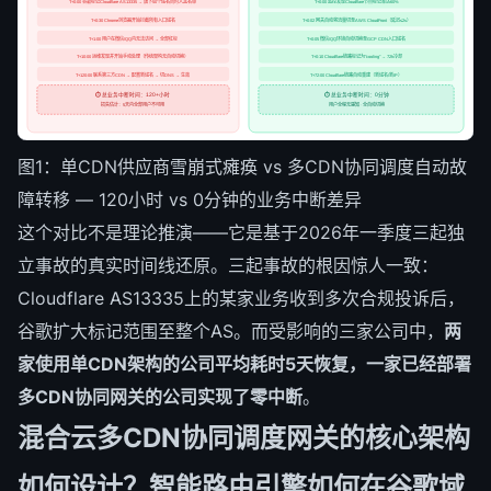
T+0:00 谷歌标记Cloudflare AS13335 → 旗下50个域名同时入黑名单
T+0:00 监控发现Cloudflare节点标记率达60%
T+0:30 Chrome浏览器开始拦截所有入口域名
T+0:02 网关自动将流量切至AWS CloudFront（延迟≤2s）
T+1:00 用户在微信/QQ内无法访问 → 全部红标
T+0:05 微信/QQ环境自动切换至GCP CDN入口域名
T+10:00 运维发现并开始手动处理（传统架构无自动切换）
T+0:10 Cloudflare链路标记为"cooling" → 72h冷却
T+120:00 联系第三方CDN → 配置新域名 → 切DNS → 生效
T+72:00 Cloudflare链路自动重建（新域名/新IP）
⏱ 总业务中断时间：120+小时
⏱ 总业务中断时间：0分钟
损失估计：5天内全部用户不可用
用户全程无感知 · 全自动切换
图1：单CDN供应商雪崩式瘫痪 vs 多CDN协同调度自动故
障转移 — 120小时 vs 0分钟的业务中断差异
这个对比不是理论推演——它是基于2026年一季度三起独
立事故的真实时间线还原。三起事故的根因惊人一致：
Cloudflare AS13335上的某家业务收到多次合规投诉后，
谷歌扩大标记范围至整个AS。而受影响的三家公司中，
两
家使用单CDN架构的公司平均耗时5天恢复，一家已经部署
多CDN协同网关的公司实现了零中断
。
混合云多CDN协同调度网关的核心架构
如何设计？智能路由引擎如何在谷歌域