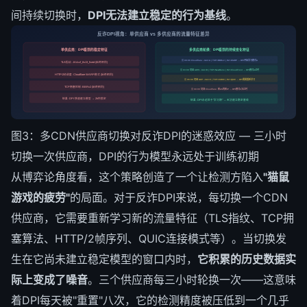
间持续切换时，
DPI无法建立稳定的行为基线
。
反诈DPI视角：单供应商 vs 多供应商的流量特征差异
单供应商：DPI看到的稳定特征
多供应商轮换：DPI看到的持续变化特征
⏰ 00:00 Cloudflare: JA4=A | TCP=BBRv2 | H2=WARP → DPI开始学习模式A
TLS指纹: JA4=cf_tls13_fixed (始终相同)
⏰ 03:00 切至 AWS: JA4=B | TCP=NewReno | H2=CloudFront → DPI模式A过时
HTTP/2帧调度: Cloudflare WARP模式 (始终相同)
⏰ 06:00 切至 GCP: JA4=C | TCP=CUBIC | H2=QUIC → DPI需要重新学习
TCP拥塞控制: BBRv2 (始终相同)
⏰ 09:00 切回 Cloudflare: 新AS的新IP → DPI模式C又过时
结果: DPI 快速建立模型 → 2h内锁定
结果: DPI永远处于"学习期" → 无法建立稳定基线
图3：多CDN供应商切换对反诈DPI的迷惑效应 — 三小时
切换一次供应商，DPI的行为模型永远处于训练初期
从博弈论角度看，这个策略创造了一个让检测方陷入
"猫鼠
游戏的疲劳"
的局面。对于反诈DPI来说，每切换一个CDN
供应商，它需要重新学习新的流量特征（TLS指纹、TCP拥
塞算法、HTTP/2帧序列、QUIC连接模式等）。当切换发
生在它尚未建立稳定模型的窗口内时，
它积累的历史数据实
际上变成了噪音
。三个供应商每三小时轮换一次——这意味
着DPI每天被"重置"八次，它的检测精度被压低到一个几乎