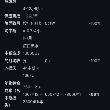
设施费
4-12小时 ×
供应商故
1-2次/年
障导致月
按年化月均
0分钟
-100%
均中断
= 0.7-4小
时/月
按日流水
中断造成
10000U计
的月均收
算
0U
-100%
入损失
4h中断 ≈
1667U
年化综合
250×12 +
成本（含
1667×12 =
650×12 = 7800U/年
-66%
中断损
23004U/年
失）