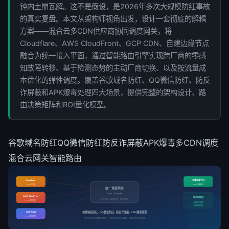
钟内土崩瓦解。这不是假设，是2026年多次大规模防红事故
的真实复盘。本文从架构师视角出发，设计一套彻底的解耦
方案——混合云多CDN供应商协同调度网关，将
Cloudflare、AWS CloudFront、GCP CDN、自建边缘节点
融合为统一接入平面，通过智能路由引擎实现跨厂商的零感
知故障转移、基于检测态势的主动厂商切换、以及按流量成
本优化的弹性调度。覆盖谷歌域名防红、QQ微信防红、防反
诈屏蔽和APK爆毒处理四大场景，提供完整的架构设计、路
由决策矩阵和ROI量化模型。
谷歌域名防红
QQ微信防红
防反诈屏蔽
APK爆毒
多CDN调度
混合云网关
智能路由
自建边缘节点
Cloudflare
30% 主流量
25% 热备弹性
统一调度网关
Multi-CDN Router
AWS CloudFront
检测监控层
智能路由 · 故障转移 · 成本优化
25% 北美流量
分钟级厂商状态
主动切换触发
谷歌域名防红 · QQ微信防红 · 防反诈屏蔽 · APK爆毒处理
GCP CDN
20% 亚太流量
多CDN协同调度网关架构 · 消除供应商单点故障 · 2026年防红必修课