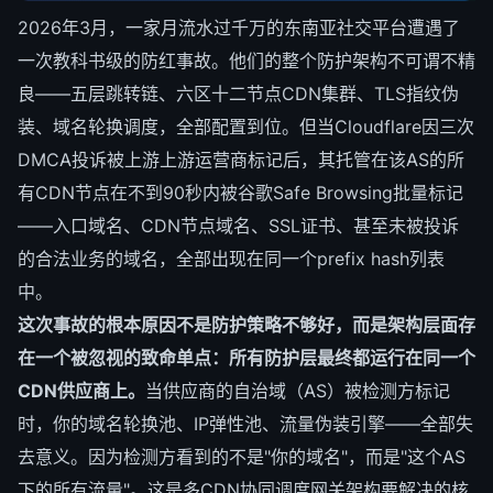
2026年3月，一家月流水过千万的东南亚社交平台遭遇了
一次教科书级的防红事故。他们的整个防护架构不可谓不精
良——五层跳转链、六区十二节点CDN集群、TLS指纹伪
装、域名轮换调度，全部配置到位。但当Cloudflare因三次
DMCA投诉被上游上游运营商标记后，其托管在该AS的所
有CDN节点在不到90秒内被谷歌Safe Browsing批量标记
——入口域名、CDN节点域名、SSL证书、甚至未被投诉
的合法业务的域名，全部出现在同一个prefix hash列表
中。
这次事故的根本原因不是防护策略不够好，而是架构层面存
在一个被忽视的致命单点：所有防护层最终都运行在同一个
CDN供应商上。
当供应商的自治域（AS）被检测方标记
时，你的域名轮换池、IP弹性池、流量伪装引擎——全部失
去意义。因为检测方看到的不是"你的域名"，而是"这个AS
下的所有流量"。这是多CDN协同调度网关架构要解决的核