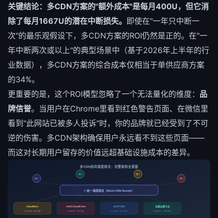
关键结论：多CDN方案的"额外成本"是每月400U，但它消
除了每月1667U的潜在中断损失。
即使在"一年只中断一
次"的最乐观假设下，多CDN方案的ROI仍然是正的。在"一
年中断两次或以上"的典型场景中（基于2026年上半年的行
业数据），多CDN方案的综合成本仅相当于单供应商方案
的34%。
更重要的是，这个ROI模型忽略了一个无法量化的维度：
品
牌信誉
。当用户在Chrome里看到红色警告页面、在微信里
看到"此网站已被多人投诉"时，你的品牌就已经受到了不可
逆的伤害。多CDN架构确保用户永远看不到这些页面——
而这对长期用户留存的价值远超基础设施成本的差异。
多CDN协同调度网关：完整架构全景图
用户
用户
用户
用户
⚡ 统一调度网关（Multi-CDN Router）
自建边缘节点
Cloudflare
AWS CloudFront
GCP CDN
AS13335 · 30%流量
AS16509 · 25%流量
AS15169 · 20%流量
AS自定义 · 25%流量