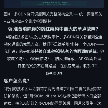
🔍 全局检测监控层（每分钟探测4厂商×6平台）→ 驱动路由决策
Google Safe Browsing · 腾讯URL · 反诈DPI · Chrome拦截 · 360浏览器 · VirusTotal
图4：多CDN协同调度网关完整架构全景 — 统一调度网关
+四供应商+全维度检测监控
🚀 准备消除你的防红架构中最大的单点故障？
Ai防红技术团队提供从架构审计、多CDN网关部署到全自
动化运维的完整方案。我们不是简单地"多接一个CDN"——
我们设计的是能够
持续自适应检测态势的协同调度系统
。谷
歌域名防红、QQ微信防红、防反诈屏蔽、APK爆毒处理
——真正的冗余不在链路层，在供应商层。联系 TG:
@AICDN
客户怎么说？
"我们的技术团队之前花了两周搭建了相当完善的多层跳转
防护架构，但3月份Cloudflare AS被标记后所有入口全部
瘫痪。接入Ai防红的多CDN协同网关后，同月又发生一次