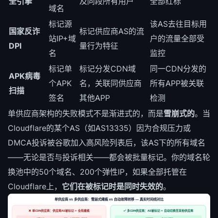
全引擎
及同段所有用户
全部红标
域名
标记源
该AS去往目标用
国家反诈
标记供应商AS的流
站IP+域
户的流量全部受
DPI
量行为特征
名
监控
标记单
标记分发CDN域
同一CDN分发的
APK病毒
个APK
名，关联同供应商
所有APP被关联
扫描
签名
其他APP
检测
单供应商架构的失败模式不是渐进式的，而是
雪崩式的
。当
Cloudflare的某个AS（如AS13335）因为合规压力或
DMCA投诉被谷歌加入高风险列表后，该AS下的所有域名
——无论是否与投诉相关——都会被批量标记。你的域名轮
换池中的50个域名、200个弹性IP，如果全部托管在
Cloudflare上，
它们在被标记时是同时失效的
。
单供应商 vs 多供应商：雪崩式瘫痪 vs 自动故障转移 — 真实时间线对比
❌ 单CDN供应商：供应商AS被标记 = 全局瘫痪
✅ 多CDN供应商：AS被标记 = 自动切换至其他供应商