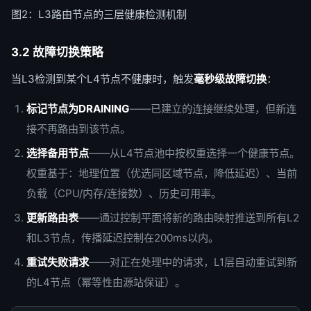
图2：L3路由节点的三层健康检测机制
3.2 故障切换策略
当L3检测到某个L4节点不健康时，触发
毫秒级故障切换
：
标记节点为DRAINING
——已建立的连接继续处理，但新连
接不再路由到该节点。
选择备用节点
——从L4节点池中按权重选择一个健康节点。
权重基于：地理位置（优选同区域节点，降低延迟）、当前
负载（CPU/内存/连接数）、历史可用率。
更新路由表
——通过控制平面将新的路由映射推送到所有L2
和L3节点，传播延迟控制在200ms以内。
重试失败请求
——对正在处理中的请求，L1层自动重试到新
的L4节点（幂等性由源站保证）。