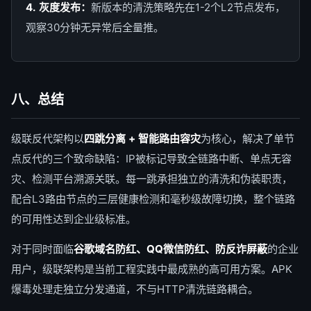
4. 灰度发布：
新版本的清洗策略先在1-2个L2节点发布，
观察30分钟无异常后全量推。
八、总结
级联反代架构以
四跳分离 + 智能路由容灾
为核心，解决了单节
点反代的三个致命缺陷：IP被标记导致全链路中断、单点无容
灾、检测平台溯源关联。每一跳承担独立的清洗和伪装职责，
配合L3路由节点的三层健康检测和毫秒级故障切换，整个链路
的可用性达到企业级标准。
对于同时面临
谷歌域名防红、QQ微信防红、防反诈屏蔽
的企业
用户，级联架构是当前工程实践中最成熟的高可用方案。APK
爆毒处理走独立分发通道，不与HTTP清洗链路耦合。