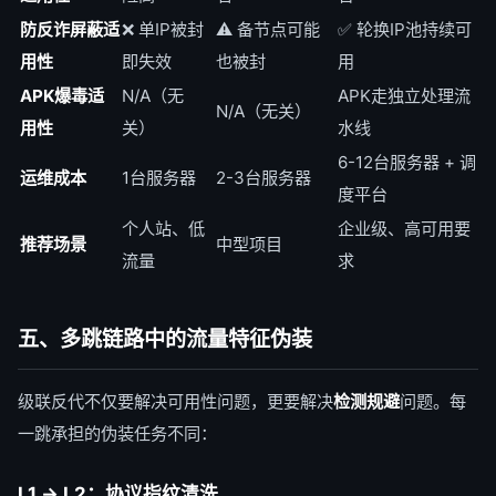
防反诈屏蔽适
❌ 单IP被封
⚠️ 备节点可能
✅ 轮换IP池持续可
用性
即失效
也被封
用
APK爆毒适
N/A（无
APK走独立处理流
N/A（无关）
用性
关）
水线
6-12台服务器 + 调
运维成本
1台服务器
2-3台服务器
度平台
个人站、低
企业级、高可用要
推荐场景
中型项目
流量
求
五、多跳链路中的流量特征伪装
级联反代不仅要解决可用性问题，更要解决
检测规避
问题。每
一跳承担的伪装任务不同：
L1 → L2：协议指纹清洗