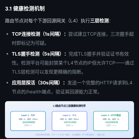
3.1 健康检测机制
路由节点对每个下游回源网关（L4）执行
三层检测
：
TCP连接检测（1s间隔）：
尝试建立TCP连接，三次握手超
时即标记为可疑。
TLS握手检测（5s间隔）：
完成TLS握手并验证证书有效
性。检测平台可能封禁某个L4节点的IP但允许TCP——通过
TLS层检测可以发现更精确的阻断。
应用层探活（30s间隔）：
发送一个完整的HTTP请求到L4
节点的/health端点，验证其回源能力正常。
L3路由节点三层健康检测时序
Layer 3 · HTTP探活
Layer 1 · TCP
Layer 2 · TLS
间隔: 1s · 超时: 100ms
间隔: 5s · 超时: 500ms
间隔: 30s · 超时: 2s
✅ 最快发现网络阻断
✅ 检测IP黑名单阻断
✅ 验证回源通道完整
误报率: 5%
误报率: 2%
误报率: < 0.1%
三层检测综合判断：TCP + TLS 任一失败 → 标记故障 | HTTP探活成功 → 恢复上线