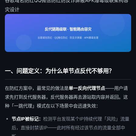
谷歌域名防红
QQ微信防红
防反诈屏蔽
APK爆毒
级联架构
容
灾设计
反代链路级联 · 智能路由容灾
谷歌域名防红 · QQ微信防红 · 防反诈屏蔽 · APK爆毒处理
一、问题定义：为什么单节点反代不够用？
在防红方案中，最常见的做法是
单一反向代理节点
——用户请
求先打到反代服务器，反代服务器再去源站取内容并返回。这
种「一跳代理」模式在以下场景中会迅速失效：
节点IP被标记：
检测平台发现某个IP持续代理「风险」流量
后，直接封禁该IP——此时所有经过该节点的流量全部中