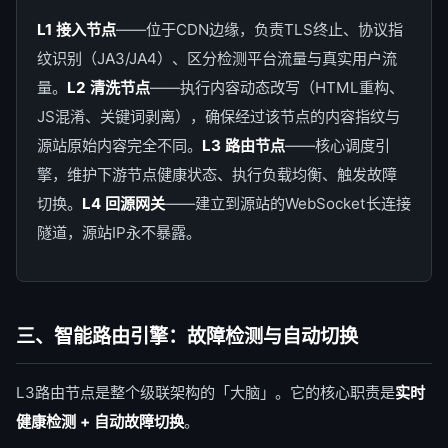
L1 接入节点
——位于CDN边缘，负责TLS终止、协议指
纹识别（JA3/JA4）、区分检测平台流量与真实用户流
量。
L2 清洗节点
——执行内容动态改写（HTML重构、
JS混淆、关键词剥离），确保经过该节点的内容指纹与
源站原始内容完全不同。
L3 路由节点
——核心调度引
擎，维护下游节点健康状态、执行负载均衡、触发故障
切换。
L4 回源网关
——建立到源站的WebSocket长连接
隧道，源站IP永不暴露。
三、智能路由引擎：故障检测与自动切换
L3路由节点是整个级联架构的「大脑」。它的核心职责是
实时
健康检测 + 自动故障切换
。