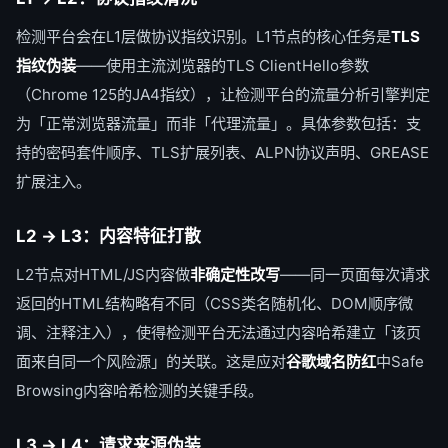
检测平台会在L1层做协议指纹识别。L1节点的核心任务是
TLS
指纹伪装
——使用主流浏览器的TLS ClientHello参数
（Chrome 125的JA4指纹），让检测平台的流量分析引擎判定
为「正常浏览器流量」而非「代理流量」。具体参数包括：支
持的密码套件顺序、TLS扩展列表、ALPN协议声明、GREASE
扩展注入。
L2 → L3：内容特征打散
L2节点对HTML/JS内容做
非确定性改写
——同一页面每次请求
返回的HTML结构略有不同（CSS类名随机化、DOM顺序微
调、注释注入），使得检测平台无法通过内容哈希建立「该页
面来自同一个风险源」的关联。这是应对
谷歌域名防红
中Safe
Browsing内容哈希检测的关键手段。
L3 → L4：请求来源伪装