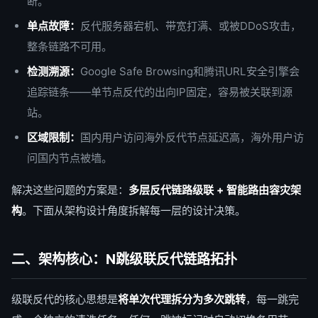
断。
单点故障：
反代服务器宕机、带宽打满、或被DDoS攻击，
整条链路不可用。
检测溯源：
Google Safe Browsing和腾讯URL安全引擎会
追踪链条——单节点反代的出向IP固定，容易被关联到源
站。
区域限制：
国内用户访问海外反代节点延迟高，海外用户访
问国内节点被墙。
解决这些问题的方案是：
多层反代链路级联 + 智能路由容灾架
构
。下面从架构设计角度拆解每一层的设计决策。
二、架构核心：N跳级联反代链路拓扑
级联反代的核心思想是
将单次代理拆分为多次跳转
，每一跳完