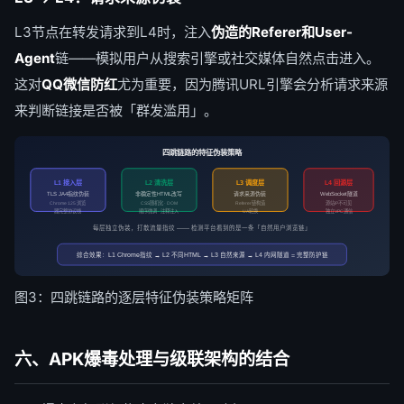
L3节点在转发请求到L4时，注入
伪造的Referer和User-
Agent
链——模拟用户从搜索引擎或社交媒体自然点击进入。
这对
QQ微信防红
尤为重要，因为腾讯URL引擎会分析请求来源
来判断链接是否被「群发滥用」。
四跳链路的特征伪装策略
L1 接入层
L2 清洗层
L3 调度层
L4 回源层
TLS JA4指纹伪装
非确定性HTML改写
请求来源伪装
WebSocket隧道
Chrome 125 浏览
CSS随机化 · DOM
Referer链构造
源站IP不可见
器完整协议栈
顺序微调 · 注释注入
UA轮换
独立VPC通信
每层独立伪装，打散流量指纹 —— 检测平台看到的是一条「自然用户浏览链」
综合效果：L1 Chrome指纹 → L2 不同HTML → L3 自然来源 → L4 内网隧道 = 完整防护链
图3：四跳链路的逐层特征伪装策略矩阵
六、APK爆毒处理与级联架构的结合