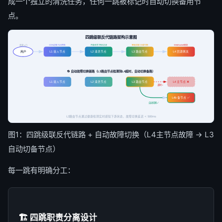
成一个独立的清洗任务，任何一跳被标记时自动切换备用节
点。
四跳级联反代链路架构示意图
CDN边缘 TLS终结
内容改写 特征过滤
智能调度 负载均衡
WebSocket隧道
请求入口
用户
L1 接入节点
L2 清洗节点
L3 路由节点
L4 回源网关
🔁 自动故障切换链路（L3路由节点检测到L4超时，自动切换备路）
L1 接入节点
L2 清洗节点
L3 路由节点
L4 主节点 ❌
超时 ×
L4b 备节点 ✅
自动切换 ✓
L3路由节点通过健康检测实时感知下游状态，故障切换延迟 < 500ms
图1：四跳级联反代链路 + 自动故障切换（L4主节点故障 → L3
自动切备节点）
每一跳有明确分工：
🏗️ 四跳职责分离设计