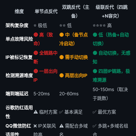
双跳反代（主
级联反代（四跳
维度
单节点反代
备）
+N容灾）
架构复杂度
⭐ 极低
⭐⭐ 低
⭐⭐⭐⭐ 高
🔴 高（致
🟡 中（备节点
🟢 低（热备+自动
单点故障风险
命）
冷启动）
切换）
🔴 全链路中
🟢 自动切换，无感
IP被标记恢复
🟡 需手动切换
断
知
🔴 一层出向
🟢 四层IP链路，极
检测溯源难度
🟡 两层出向IP
IP
难溯源
50-150ms（取决
端到端延迟
5-20ms
20-60ms
于跳数）
谷歌防红适用
⚠️ 临时方案
✅ 基本满足
✅ 最优方案
性
QQ微信防红
❌ IP关联风
⚠️ 需配合多域
✅ 多跳+多域名组
适用性
险高
名
合