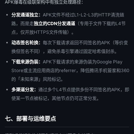
APK爆毒在级联架构中有独立处理路径：
分发通道独立：
APK文件不经过L1-L2-L3的HTTP清洗链
路，而是走
独立的CDN分发通道
（专用于文件下载的L4节
点，仅开放HTTPS文件传输）。
动态签名轮换：
每次下载请求返回不同签名的APK（等价变
换但签名不同），避免杀毒引擎通过固定哈希值封杀。
下载来源伪装：
APK下载请求的来源伪装为Google Play
Store或主流应用商店的referrer，降低腾讯手机管家和360
的「未知来源」风险标记。
多渠道分发：
通过多个L4节点提供多份不同签名的APK，即
使某一节点被标记，其他节点仍可正常分发。
七、部署与运维要点