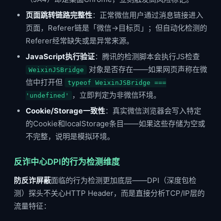
页面跳转链路完整性
：正常微信用户通过消息链接进入
页面，Referer链是「微信→目标页」；但自动化检测的
Referer经常缺失或是异常来源。
JavaScript执行验证
：腾讯的检测脚本会执行JS检查
对象是否存在——如果网页声称在微
WeixinJSBridge
信中打开但
typeof WeixinJSBridge ===
，立即判定为非微信环境。
'undefined'
Cookie/Storage一致性
：真实微信浏览器会写入特定
的Cookie和localStorage条目——如果这些存储为空或
不完整，说明是模拟环境。
反诈中心DPI的行为检测维度
防反诈屏蔽
面临的行为检测更加底层——DPI（深度包检
测）探头不关心HTTP Header，而是直接分析TCP/IP层的
流量特征：