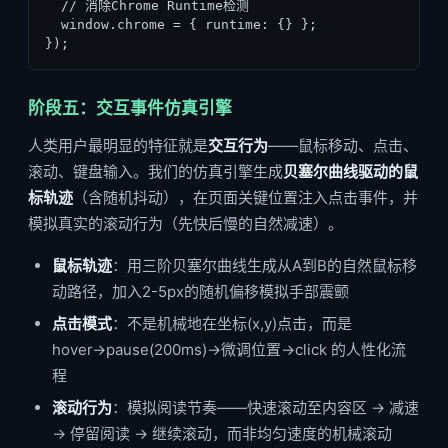
  // 消除Chrome Runtime检测

  window.chrome = { runtime: {} };

});
阶段五：交互事件仿真引擎
人类用户最明显的特征就是
交互行为
——鼠标移动、点击、
滚动、键盘输入。我们的仿真引擎生成
贝塞尔曲线驱动的鼠
标轨迹
（含随机抖动），在页面关键位置注入点击事件，并
模拟真实的滚动行为（先快后慢的自然减速）。
鼠标轨迹
：用三阶贝塞尔曲线生成从A到B的自然鼠标移
动路径，加入2-5px的随机偏移模拟手部震颤
点击模式
：不是机械地在坐标(x,y)点击，而是
hover→pause(200ms)→微调位置→click 的人性化流
程
滚动行为
：模拟阅读节奏——快速滚动至内容区 → 减速
→ 停留阅读 → 继续滚动，而非均匀速度的机械滚动