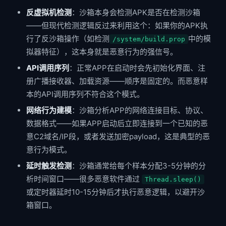
反虚拟机检测
：沙箱本身会检测APK是否在检测沙箱
——但现代检测逻辑反过来利用这个：如果你的APK执
行了反沙箱操作（如检测
中的模
/system/build.prop
拟器特征），这本身就是恶意行为的强信号。
API调用序列
：正常APP在启动时会先初始化界面、注
册广播接收器、加载资源——顺序是固定的。而恶意样
本的API调用序列不符合这个模式。
网络行为建模
：沙箱分析APP的网络连接目标、协议、
数据格式——如果APP启动后立即连接到一个已知的恶
意C2域名/IP段，或者发送加密payload，这是典型的恶
意行为模式。
延时触发检测
：沙箱通常给每个样本分配3-5分钟的分
析时间窗口——很多恶意软件通过
Thread.sleep()
或定时器延时10-15分钟后才执行恶意逻辑，以避开沙
箱窗口。