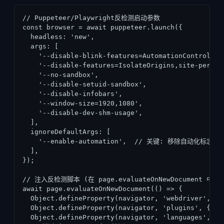
// Puppeteer/Playwright反检测启动参数

const browser = await puppeteer.launch({

  headless: 'new',

  args: [

    '--disable-blink-features=AutomationControlled'
    '--disable-features=IsolateOrigins,site-per-pro
    '--no-sandbox',

    '--disable-setuid-sandbox',

    '--disable-infobars',

    '--window-size=1920,1080',

    '--disable-dev-shm-usage',

  ],

  ignoreDefaultArgs: [

    '--enable-automation',  // 关键: 移除自动化标志

  ],

});

// 注入反检测脚本 (在 page.evaluateOnNewDocument 中)

await page.evaluateOnNewDocument(() => {

  Object.defineProperty(navigator, 'webdriver', { g
  Object.defineProperty(navigator, 'plugins', { get
  Object.defineProperty(navigator, 'languages', { 