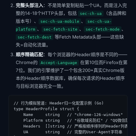
完整头部注入
：不是简单复制粘贴一个UA，而是注入完
整的14-18个HTTP头部，包括
（含品牌和
sec-ch-ua
版本号）、
、
sec-ch-ua-mobile
sec-ch-ua-
、
、
、
platform
sec-fetch-site
sec-fetch-mode
等Fetch Metadata头部——这些缺
sec-fetch-dest
失=自动化流量。
顺序精确匹配
：每个浏览器的Header顺序是不同的——
Chrome的
在第10位而Firefox在第
Accept-Language
7位。我们的引擎维护了一个包含200+真实Chrome版
本的Header顺序数据库，确保每次请求的Header顺序
与目标浏览器完全一致。
// 行为模拟管道: Header归一化配置示例 (Go)

type HeaderProfile struct {

    Name     string   // "chrome-126-windows"

    Platform string   // "谷歌域名防红" / "QQ微信防红
    Headers  []string // 严格按顺序排列的Header列表

    UA       string   // 完整的User-Agent字符串
