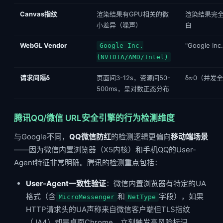
Canvas指纹
渲染结果有GPU相关的微
渲染结果完全
小差异（噪声）
白
WebGL Vendor
"Google I
Google Inc.
(NVIDIA/AMD/Intel)
请求间隔δ
页面间3-12s，资源间50-
δ≈0（并发
500ms，呈对数正态分布
腾讯QQ/微信 URL安全引擎的行为检测维度
与Google不同，
QQ微信防红
的检测逻辑更偏向
移动端场景
——因为微信内置浏览器（X5内核）和手机QQ的User-
Agent特征非常明确。腾讯的检测重点包括：
User-Agent一致性验证
：微信内置浏览器有特定的UA
格式（含
和
字段），如果
MicroMessenger
NetType
HTTP请求头的UA声称来自微信客户端但TLS指纹
（JA4）却是桌面Chrome，立刻触发高风险标记。