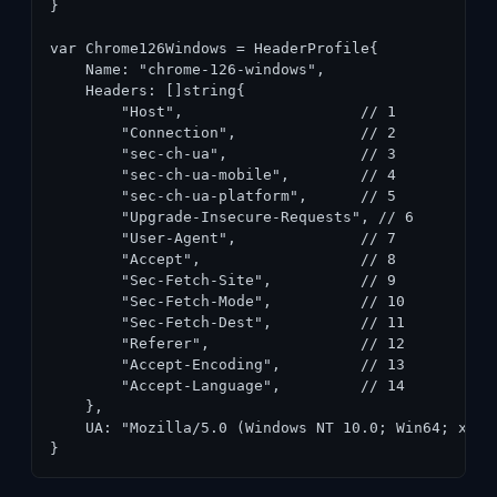
}

var Chrome126Windows = HeaderProfile{

    Name: "chrome-126-windows",

    Headers: []string{

        "Host",                    // 1

        "Connection",              // 2

        "sec-ch-ua",               // 3

        "sec-ch-ua-mobile",        // 4

        "sec-ch-ua-platform",      // 5

        "Upgrade-Insecure-Requests", // 6

        "User-Agent",              // 7

        "Accept",                  // 8

        "Sec-Fetch-Site",          // 9

        "Sec-Fetch-Mode",          // 10

        "Sec-Fetch-Dest",          // 11

        "Referer",                 // 12

        "Accept-Encoding",         // 13

        "Accept-Language",         // 14

    },

    UA: "Mozilla/5.0 (Windows NT 10.0; Win64; x64)
}