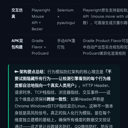
交互仿
Playwright
Selenium
Playwright原生支持鼠标
真
Mouse
+
API（mouse.move with 
API +
pyautogui
数），可直接生成贝塞尔路
Bezier
APK双
Gradle
手动APK重
Gradle Product Flavor可
包构建
Flavor +
打包
中自动产出签名合规包和完
ProGuard
ProGuard差异化混淆规则
🔑 架构要点总结：
行为模拟防红架构的核心理念是
「不
要试图隐藏所有行为——让检测引擎看到的每个行为维
度都自洽地指向一个真实人类用户」
。HTTP Header、
请求时序、TCP栈指纹、浏览器指纹、交互事件——这
五个维度必须保持
跨层一致性
：如果Header声称是
Chrome Windows但TCP指纹显示Linux，这种不一致本
身就是高风险信号。真正的拟人化行为模拟，是在每个
维度独立建模的基础上，确保所有维度的数据交叉验证
通过——这才是让谷歌域名防红、QQ微信防红、防反诈