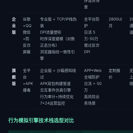
序混合场
景
企
谷歌
专业版 + TCP/IP栈伪
全平台防
2800U/
2
业
+QQ
装
护
月
版
微信
DPI流量塑形
日活 5
+防
时序深度建模（对数
万-50万
反诈
正态分布）
需过反诈
屏蔽
浏览器指纹一致性引
DPI
擎
旗
全平
企业版 + 沙箱感知绕
APP+Web
定制报
舰
台
过
全域防护
价
版
+APK
APK双包构建管道
日活 > 50
爆毒
交互事件仿真引擎
万
行为审计+持续优化
高风险业
7×24运营监控
务场景
行为模拟引擎技术栈选型对比