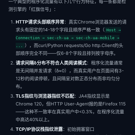
一个典型的程序化流量有以下几个行为特征，每一条都是检
测引擎的「红旗信号」：
HTTP请求头部顺序异常
：真实Chrome浏览器发送的请
求头有固定的14-18个字段且顺序严格一致（
Host →
Connection → sec-ch-ua → sec-ch-ua-mobile →
），而curl/Python requests/Go http.Client的头
...
部顺序完全不同——仅6-8个字段且排列按字母序。
请求间隔δ分布不符合人类阅读模式
：程序化流量通常
是无间隔并发请求（δ≈0），而真实用户在页面间有3-
12秒的阅读停顿，且间隔呈对数正态分布而非均匀分
布。
TLS指纹与浏览器指纹不匹配
：JA4指纹显示是
Chrome 120，但HTTP User-Agent报的是Firefox 115
——这种不一致率在真实用户中<0.3%，在程序化流量
中高达40%以上。
TCP/IP协议栈指纹泄露
：初始拥塞窗口