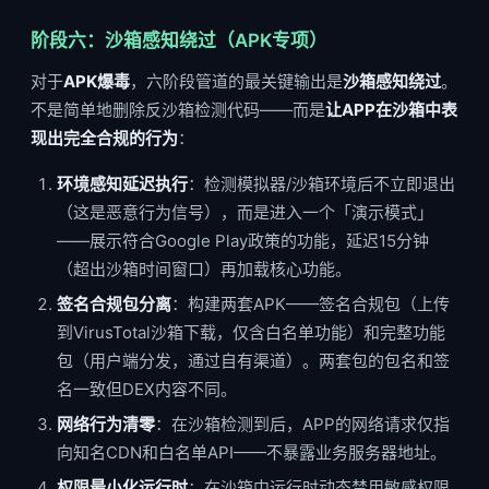
阶段六：沙箱感知绕过（APK专项）
对于
APK爆毒
，六阶段管道的最关键输出是
沙箱感知绕过
。
不是简单地删除反沙箱检测代码——而是
让APP在沙箱中表
现出完全合规的行为
：
环境感知延迟执行
：检测模拟器/沙箱环境后不立即退出
（这是恶意行为信号），而是进入一个「演示模式」
——展示符合Google Play政策的功能，延迟15分钟
（超出沙箱时间窗口）再加载核心功能。
签名合规包分离
：构建两套APK——签名合规包（上传
到VirusTotal沙箱下载，仅含白名单功能）和完整功能
包（用户端分发，通过自有渠道）。两套包的包名和签
名一致但DEX内容不同。
网络行为清零
：在沙箱检测到后，APP的网络请求仅指
向知名CDN和白名单API——不暴露业务服务器地址。
权限最小化运行时
：在沙箱中运行时动态禁用敏感权限