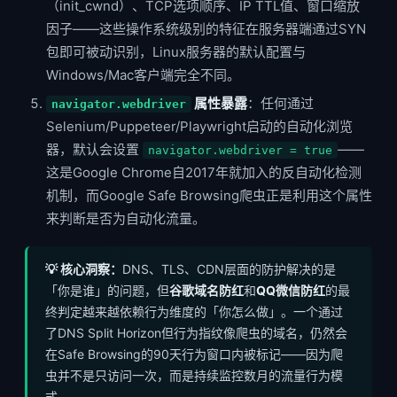
（init_cwnd）、TCP选项顺序、IP TTL值、窗口缩放
因子——这些操作系统级别的特征在服务器端通过SYN
包即可被动识别，Linux服务器的默认配置与
Windows/Mac客户端完全不同。
属性暴露
：任何通过
navigator.webdriver
Selenium/Puppeteer/Playwright启动的自动化浏览
器，默认会设置
——
navigator.webdriver = true
这是Google Chrome自2017年就加入的反自动化检测
机制，而Google Safe Browsing爬虫正是利用这个属性
来判断是否为自动化流量。
💡 核心洞察：
DNS、TLS、CDN层面的防护解决的是
「你是谁」的问题，但
谷歌域名防红
和
QQ微信防红
的最
终判定越来越依赖行为维度的「你怎么做」。一个通过
了DNS Split Horizon但行为指纹像爬虫的域名，仍然会
在Safe Browsing的90天行为窗口内被标记——因为爬
虫并不是只访问一次，而是持续监控数月的流量行为模
式。