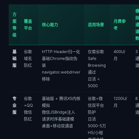
方
案
覆盖
月费参
核心能力
适用场景
等
平台
考
级
基
谷歌
HTTP Header归一化
仅需谷歌
400U/
3
础
域名
基础Chrome指纹伪
Safe
月
版
防红
装
Browsing
navigator.webdriver
通过
移除
日活 <
5000
专
谷歌
基础版 + 腾讯X5内核
谷歌+微
1200U/
8
业
+QQ
模拟
信双平台
月
版
微信
微信JSBridge注入
防护
防红
请求时序基础建模
日活
桌面+移动双通道
5000-5万
H5/小程