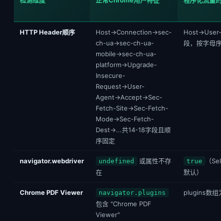
检测维度
正常Chrome用户特征
程序化流量
HTTP Header顺序
Host→Connection→sec-
Host→User
ch-ua→sec-ch-ua-
段，按字母序排
mobile→sec-ch-ua-
platform→Upgrade-
Insecure-
Request→User-
Agent→Accept→Sec-
Fetch-Site→Sec-Fetch-
Mode→Sec-Fetch-
Dest→...共14-18字段且顺
序固定
navigator.webdriver
或属性不存
（Sel
undefined
true
在
默认）
Chrome PDF Viewer
plugins
navigator.plugins
包含 "Chrome PDF
Viewer"