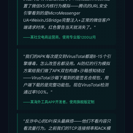
置了微信X5内核行为模拟——腾讯的URL安全
引擎看到的是MicroMessenger
UA+WeixinJSBridge完整注入+正常的微信客户
端请求时序。红色警告当天就消失了。"
——某社交电商运营商，使用专业版1200U/月
"我们的APK每次提交到VirusTotal都是8-15个引
擎爆毒，怎么改签名都没用。Ai防红的行为模拟
方案给我们做了APK双包构建+沙箱感知绕过
——VirusTotal沙箱下载到的是签名合规包，用
户端下载的是完整功能包。现在VirusTotal检测
通过率100%。"
——某海外工具APP开发者，使用旗舰版定制
"反诈中心的DPI探头最麻烦——他们不看内容只
看流量行为。之前我们的TCP连接频率和ACK模