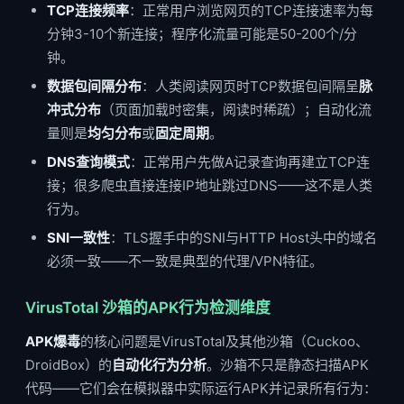
TCP连接频率
：正常用户浏览网页的TCP连接速率为每
分钟3-10个新连接；程序化流量可能是50-200个/分
钟。
数据包间隔分布
：人类阅读网页时TCP数据包间隔呈
脉
冲式分布
（页面加载时密集，阅读时稀疏）；自动化流
量则是
均匀分布
或
固定周期
。
DNS查询模式
：正常用户先做A记录查询再建立TCP连
接；很多爬虫直接连接IP地址跳过DNS——这不是人类
行为。
SNI一致性
：TLS握手中的SNI与HTTP Host头中的域名
必须一致——不一致是典型的代理/VPN特征。
VirusTotal 沙箱的APK行为检测维度
APK爆毒
的核心问题是VirusTotal及其他沙箱（Cuckoo、
DroidBox）的
自动化行为分析
。沙箱不只是静态扫描APK
代码——它们会在模拟器中实际运行APK并记录所有行为：