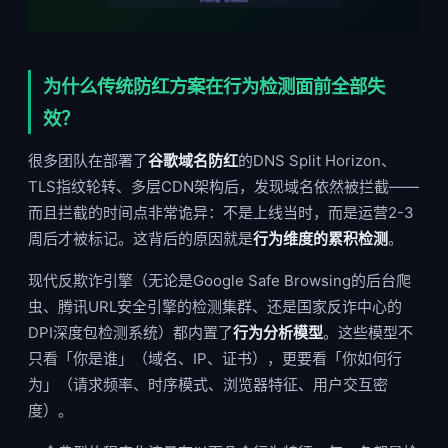
每个平台独立行为建模 → 消除行为指纹交叉关联风险
为什么传统防红方案在行为检测面前全部失
效？
很多团队在部署了
谷歌域名防红
的DNS Split Horizon、
TLS指纹轮转、多层CDN架构后，发现域名依然被拦截——
而且拦截的时间点非常诡异：不是上线当时，而是运营2-3
周后才被标记。这背后的原因就是
行为维度的累积检测
。
现代反欺诈引擎（无论是Google Safe Browsing的后台爬
虫、腾讯URL安全引擎的检测集群、还是国家反诈中心的
DPI深度包检测系统）都内置了
行为分析模型
。这些模型不
只看「你是谁」（域名、IP、证书），更要看「你如何行
为」（请求频率、时序模式、浏览器特征、用户交互密
度）。