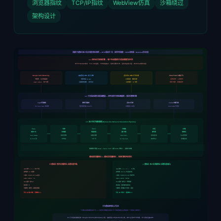
浏览器指纹
TCP/IP指纹
WebView仿真
沙箱绕过
架构设计
流量行为模拟与拟人化访问模式防红架构 — HTTP指纹归一化 · 请求时序建模 · TCP/IP栈伪装 · WebView交互仿真
L1: 四平台行为检测引擎 — 每个平台采集的行为指纹维度完全不同
HTTP Header顺序 · TLS JA4指纹 · TCP初始窗口 · 请求间隔δ分布 · 鼠标轨迹热力图 · WebView事件密度
Google Safe Browsing
QQ/微信 URL 安全引擎
反诈中心 DPI 行为分析
VirusTotal 沙箱行为
代理检测 · 无头浏览器指纹
内置浏览器 User-Agent
TCP连接频率 · 数据包间隔
反虚拟机检测 · API调用序列
navigator.webdriver · 时序一致性
页面跳转链完整性 · JS执行验证
DNS查询模式 · SNI一致性
网络行为建模 · 延时触发检测
L2: 行为指纹采集与差异建模层 — 四平台的行为特征数据库 + 差异化策略引擎
Google行为指纹库
腾讯行为指纹库
反诈DPI行为库
VirusTotal沙箱行为库
200+ Chrome Header 顺序变体
微信内置浏览器 X5/MMTLS
TCP拥塞窗口·ACK时序
Cuckoo/DroidBox行为签名
L3: 拟人化行为模拟管道 (Human-like Behavior Simulation Pipeline)
①Header
②请求
③TCP/IP
④浏览器
⑤交互
⑥沙箱
顺序归一化
时序建模
栈指纹伪装
指纹一致性
事件仿真
感知绕过
阅读时长模拟
初始窗口调整
鼠标轨迹生成
反VM检测消除
Accept-Language
Canvas/WebGL
Sec-CH-UA 全量
δ分布约束
TTL归一化
滚动事件注入
延时触发伪装
Font Enumeration
所有模拟行为通过 Playwright / Puppeteer Stealth / 自研 WebView 引擎注入 → 生成拟人化流量
模拟前的流量特征 vs 模拟后的流量特征 — 检测引擎的判定变化
⚠ 模拟前: 程序化流量特征 (高置信度拦截)
✅ 模拟后: 拟人化流量特征 (低置信度通过)
Header顺序: a→h→c→k 仅8个字段
Header顺序: a→b→c→d→e→... 14+字段
请求间隔: δ=0（无间隔）
请求间隔: δ∈[3,12]s 符合阅读节奏
TCP窗口: CWND=10·MSS（Linux默认）
TCP窗口: CWND∈[4,20]·MSS（真实分布）
navigator.webdriver: true
navigator.webdriver: undefined
Canvas指纹: 空白/null
Canvas指纹: 噪声注入+一致性校验
鼠标事件: 无
鼠标轨迹: 贝塞尔曲线+随机抖动
沙箱感知: 未处理→VT高置信度爆毒
沙箱感知: 延时触发+行为伪装→VT通过
判定: 🤖 机器人流量 · 拦截概率 95%+
判定: 👤 人类用户 · 通过概率 92%+
行为模拟架构核心方法论
「不要试图隐藏所有行为 — 让检测引擎看到的每个行为维度都自洽地指向一个真实人类用户」
🔑 行为指纹策略矩阵: Google=Chrome(Windows)人类 · QQ/微信=X5(Android)人类 · DPI=正常HTTP流量 · VT=真实设备APP