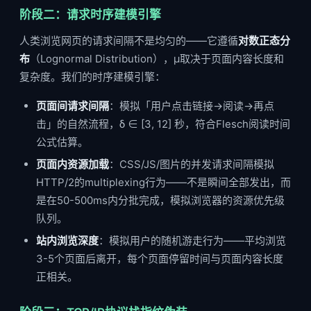
阶段二：请求时序建模引擎
人类浏览网页的请求间隔不是均匀的——它遵循
对数正态分
布
（Lognormal Distribution），μ取决于页面内容长度和
复杂度。我们的时序建模引擎：
页面间请求间隔
：模拟「用户点击链接→阅读→再点
击」的自然流程，δ ∈ [3, 12] 秒，符合Flesch阅读时间
公式估算。
页面内资源加载
：CSS/JS/图片的并发请求间隔模拟
HTTP/2的multiplexing行为——不是瞬间全部发出，而
是在50-500ms内分批完成，模拟浏览器的资源优先级
队列。
站内浏览深度
：模拟用户的随机游走行为——平均浏览
3-5个页面后离开，每个页面停留时间与页面内容长度
正相关。