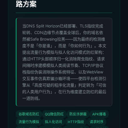
路方案
当DNS Split Horizon已经部署、TLS指纹完成
轮转、CDN边缘节点覆盖全球后，你的域名依
然被Safe Browsing拉黑——因为最终的检测维
度不是「你是谁」，而是「你如何行为」。本文
提出流量行为模拟与拟人化访问模式防红架构：
通过HTTP头部顺序归一化消除爬虫指纹、请求
间隔时序建模模拟人类阅读节奏、TCP/IP协议
栈指纹伪装消除操作系统特征、以及WebView
交互事件仿真欺骗沙箱环境——使四平台检测引
擎从「高度可疑的程序化流量」判定转为「可信
的人类用户行为」，在行为维度建立防红的最后
一道防线。
谷歌域名防红
QQ微信防红
防反诈屏蔽
APK爆毒
流量行为模拟
拟人化访问
HTTP指纹
请求时序