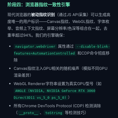
阶段四：浏览器指纹一致性引擎
现代浏览器的
被动指纹识别
（通过JS API采集）可以生成高
度唯一的用户标识——Canvas指纹、WebGL指纹、字体枚
举、音频上下文指纹、屏幕分辨率/色深等组合在一起，去
重率超过94%。我们的引擎确保：
属性通过
navigator.webdriver
--disable-blink-
和CDP命令彻底移
features=AutomationControlled
除
Canvas指纹注入GPU相关的随机噪声（模拟不同GPU
渲染差异）
WebGL Renderer字符串设置为真实GPU型号（如
ANGLE (NVIDIA, NVIDIA GeForce RTX 3060
）
Direct3D11 vs_5_0 ps_5_0)
所有Chrome DevTools Protocol (CDP) 检测消除
（
、
等检测技巧）
__proto__
toString