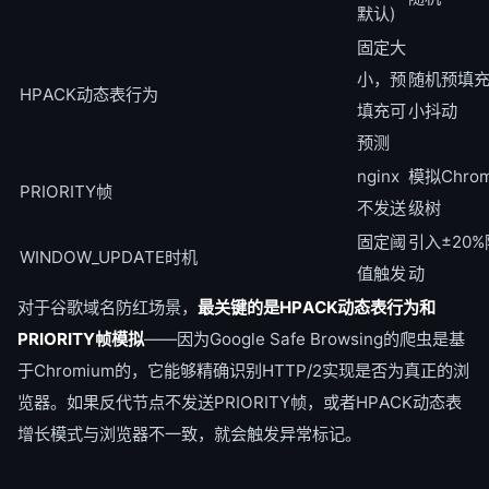
默认)
固定大
小，预
随机预填充 
HPACK动态表行为
填充可
小抖动
预测
nginx
模拟Chro
PRIORITY帧
不发送
级树
固定阈
引入±20
WINDOW_UPDATE时机
值触发
动
对于谷歌域名防红场景，
最关键的是HPACK动态表行为和
PRIORITY帧模拟
——因为Google Safe Browsing的爬虫是基
于Chromium的，它能够精确识别HTTP/2实现是否为真正的浏
览器。如果反代节点不发送PRIORITY帧，或者HPACK动态表
增长模式与浏览器不一致，就会触发异常标记。