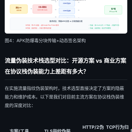
→
→
CDN节点A
分块+重签名
源站APK
→
客户端
→
→
512KB-2MB chunks
加密存储
CDN节点B
并行chunk下载
→
→
CDN节点C
技术对比：传统APK分发 vs 分块伪装分发
❌ 传统：单URL直链 → 被Google Play Protect秒杀
✅ 伪装：多chunk分片 + CT伪装 → 扫描不可见
❌ 传统：固定签名 → 杀毒引擎特征匹配
✅ 伪装：动态签名 + 每次不同密钥
图4：APK防爆毒分块传输+动态签名架构
流量伪装技术栈选型对比：开源方案 vs 商业方案
在协议栈伪装能力上差距有多大？
在实施流量指纹伪装架构时，技术选型直接决定了方案的隐蔽
能力和维护成本。以下是我们对目前主流方案在协议栈伪装维
度的深度对比：
HTTP/2伪
TCP行为归
方案/工具
TLS指纹伪装