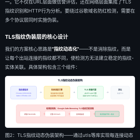
一。它不仅在URL层面做信誉评估，还在网络层面集成了TLS
指纹识别和HTTP行为分析。要绕过谷歌域名防红检测，需要在
多个协议层同时实施伪装。
TLS指纹伪装层的核心设计
我们的方案核心思路是
"指纹动态化"
——不是消除指纹，而是
让每个出站连接的指纹都不同，使检测方无法建立稳定的指纹-
实体关联。具体架构包含三个组件：
TLS指纹动态伪装架构
指纹模板库
轮换调度引擎
TLS 终端代理
源站
→
→
→
每连接/每会话轮换
utls/ZCrypto 引擎
标准TLS
Chrome 120/124/126
加权随机+时间衰减
动态Cipher Suite注入
Safari 17/Firefox 125
检测层视角：Google Safe Browsing TLS指纹匹配流程
→
→
→
抓取Client Hello
计算JA3 Hash
查询指纹库
每次指纹不同→绕过
图2：TLS指纹动态伪装架构——通过utls等库实现每连接动态