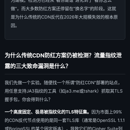
为建模。检测方已经从"看你是谁"进化到了"看你怎么
做"，而大多数防红方案还停留在"换名字"的阶段。这就
是为什么传统的CDN反代在2026年大规模失效的根本原
因。
为什么传统CDN防红方案仍被检测？流量指纹泄
露的三大致命漏洞是什么？
我们先做一个实验。随便找一个所谓"防红CDN"部署的站点，
用任意支持JA3指纹的工具（如ja3.me或tshark）抓取其TLS
握手包，你会得到什么？
一个高度固定、极易被指纹化的TLS特征集。
因为市面上99%
的CDN反代节点使用的是同一套TLS库（通常是OpenSSL 1.1.1
或BoringSSL的某个固定版本），导致它们的Cipher Suite列