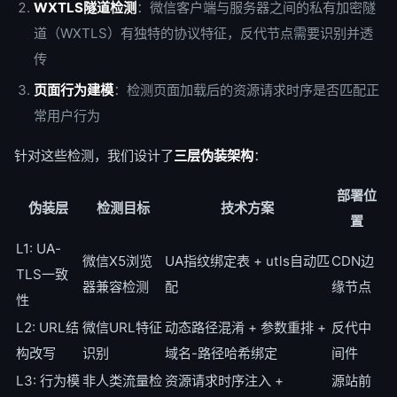
WXTLS隧道检测
：微信客户端与服务器之间的私有加密隧
道（WXTLS）有独特的协议特征，反代节点需要识别并透
传
页面行为建模
：检测页面加载后的资源请求时序是否匹配正
常用户行为
针对这些检测，我们设计了
三层伪装架构
：
部署位
伪装层
检测目标
技术方案
置
L1: UA-
微信X5浏览
UA指纹绑定表 + utls自动匹
CDN边
TLS一致
器兼容检测
配
缘节点
性
L2: URL结
微信URL特征
动态路径混淆 + 参数重排 +
反代中
构改写
识别
域名-路径哈希绑定
间件
L3: 行为模
非人类流量检
资源请求时序注入 +
源站前