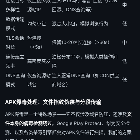
连接目标
仅连接少数
注入5-15%的"噪音"连接（CDN
中
多样性
源站IP
回源、DNS查询等）
数据传输
均匀小包
混合大小包，模拟浏览行为
低
模式
TLS会话
短连接
保留10-20%长连接（>60s）
中
时长
（<5s）
连接建立
泊松分布平滑，模拟人类操作间
高密度突发
低
频率
隔
DNS查询
仅查询源站
注入正常DNS查询（如CDN供应
低
模式
域名
商域名）
APK爆毒处理：文件指纹伪装与分段传输
APK爆毒是一个特殊场景——它不仅涉及域名防红，还涉及
文
件本身的病毒检测绕过
。Google Play Protect、华为安全检
测、以及各类杀毒引擎都会对APK文件进行扫描。我们的方案