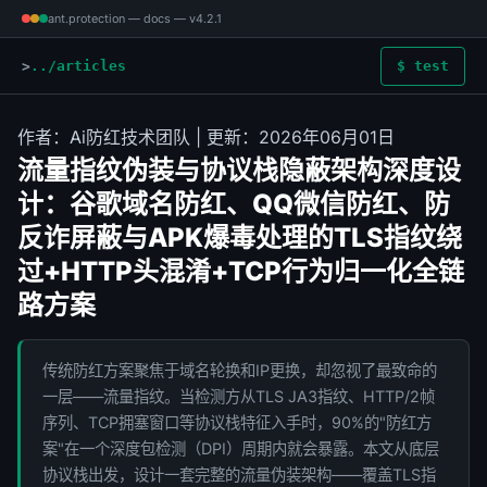
ant.protection — docs — v4.2.1
../articles
$ test
作者：Ai防红技术团队 | 更新：2026年06月01日
流量指纹伪装与协议栈隐蔽架构深度设
计：谷歌域名防红、QQ微信防红、防
反诈屏蔽与APK爆毒处理的TLS指纹绕
过+HTTP头混淆+TCP行为归一化全链
路方案
传统防红方案聚焦于域名轮换和IP更换，却忽视了最致命的
一层——流量指纹。当检测方从TLS JA3指纹、HTTP/2帧
序列、TCP拥塞窗口等协议栈特征入手时，90%的"防红方
案"在一个深度包检测（DPI）周期内就会暴露。本文从底层
协议栈出发，设计一套完整的流量伪装架构——覆盖TLS指