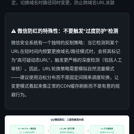
定，切换域名时路径同时变更，防止跨域名URL关联
⚠️ 微信防红的特殊性：不要触发"过度防护"检测
微信安全系统有一个独特的反制策略：当它检测到某个
URL在短时间内频繁更换域名/路径模式时，会将其标记
为"高可疑动态URL"，触发更严格的深度检测（包括人工
审核）。因此，URL轮换策略需要模拟自然流量模式
——建议使用泊松分布而不是固定间隔来调度轮换，让
变更模式看起来像正常的CDN缓存刷新而不是有意的规
避行为。
QQ/微信防红：三层伪装流水线
L1: UA-TLS 一致性层
L2: URL 改写引擎
L3: 行为模拟层
→
→
UA→TLS指纹自动绑定
路径混淆+参数随机化
资源时序+Referer链