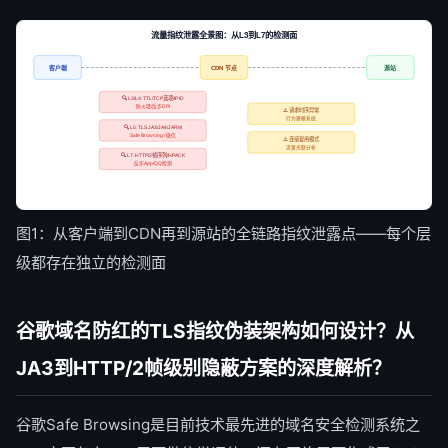
流量指纹泄露全景图：从L3到L7的检测面
客户端
CDN 节点
源站
🔍 L3/L4: TTL/TCP选项/IP ID
防火墙/反诈DPI
⚠️ 请求时序异常
行为建模系统
🔍 L5: TLS JA3/JA4/JARM
Safe Browsing / 微信
⚠️ 连接复用模式
流量关联分析
🔍 L7: HTTP/2帧序列/HPACK
反诈App/QQ检测
图1：从客户端到CDN再到源站的全链路指纹泄露点——每个层
级都存在独立的检测面
谷歌域名防红的TLS指纹伪装架构如何设计？从
JA3到HTTP/2帧级别隐蔽方案的深度解析？
谷歌Safe Browsing是目前技术最先进的域名安全检测系统之