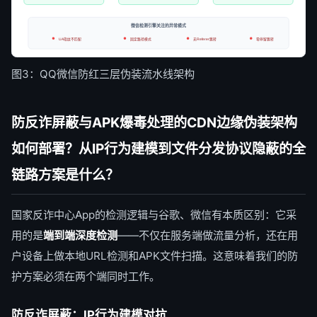
微信检测引擎关注的异常模式
UA指纹不匹配
固定路径模式
无Referer跳转
零停留跳转
图3：QQ微信防红三层伪装流水线架构
防反诈屏蔽与APK爆毒处理的CDN边缘伪装架构
如何部署？从IP行为建模到文件分发协议隐蔽的全
链路方案是什么？
国家反诈中心App的检测逻辑与谷歌、微信有本质区别：它采
用的是
端到端深度检测
——不仅在服务端做流量分析，还在用
户设备上做本地URL检测和APK文件扫描。这意味着我们的防
护方案必须在两个端同时工作。
防反诈屏蔽：IP行为建模对抗