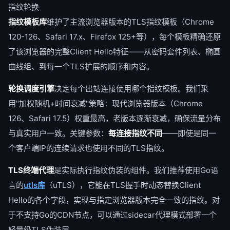
指纹轮换
指纹模板库
维护了主流浏览器版本的TLS指纹模板（Chrome
120-126、Safari 17.x、Firefox 125+等），每个模板精确还原
了该浏览器的完整Client Hello特征——从密码套件列表、椭圆
曲线组、到每一个TLS扩展的顺序和内容。
轮换调度引擎
决定每个出站连接使用哪个指纹模板。我们采
用"加权随机+时间衰减"策略：现代浏览器版本（Chrome
126、Safari 17.5）权重最高，老版本逐渐衰减，确保流量分布
与真实用户一致。关键参数：
每连接指纹不同
——即使是同一
个客户端IP的连续请求也使用不同的TLS指纹。
TLS终端代理
是实际执行指纹伪装的组件。我们推荐使用Go语
言的
utls库
（uTLS），它能在TLS握手时动态替换Client
Hello的各个字段，实现与指定浏览器版本完全一致的指纹。对
于不支持Go的CDN节点，可以通过sidecar代理模式部署一个
轻量级TLS伪装层。