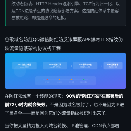
纹动态伪装、HTTP Header混淆引擎、TCP行为归一化、以
及CDN边缘节点的协议隐蔽部署方案。这是防红体系中最容
易被忽略、却是最致命的短板。
谷歌域名防红
QQ微信防红
防反诈屏蔽
APK爆毒
TLS指纹伪
装
流量隐蔽架构
协议栈工程
TLS 指纹伪装层
HTTP 混淆引擎
TCP 行为归一化
CDN 边缘部署
→
→
→
JA3/JA4 动态轮换
Header 重写+序列打乱
窗口/选项/RTT 伪装
协议栈统一出站
DPI识别
JA3匹配
行为建模
流量伪装通过
在防红领域有一个残酷的现实：
90%的"防红方案"在部署后的
前72小时内就会失效
，不是因为域名被封了，也不是因为IP进
了黑名单——而是因为它们的流量指纹被识别出来了。
当你把大量精力投入到域名轮换、IP池管理、CDN节点部署