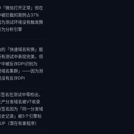
自动化晋升决策器: 影子流量连续7天 健康分≥生产 + 拦截率≤生产 + 延迟≥生产 → 「晋升为生产候选」→ 走渐进式交付流水线
中「微信打开正常」但在
中被拦截的案例占37%
⚠ 影子流量检测到异常: 新域名健康分 0.72 < 生产 0.97 → 自动熔断晋升流程 → 零用户影响
因为测试环境没有触发腾
Shadow Traffic Verification Loop — 新配置在影子模式下运行7天，积累300万+真实请求的对比数据后，自动生成晋升建议或阻断报告
行为分析引擎
构的「快速域名轮换」能
所有测试中表现完美，但
中被反诈DPI识别为
疑域名集群」——因为测
没有反诈DPI
PK签名在测试中零检出，
生产分发域名被VT收录
新签名因为「同一分发域
历史记录」被5个引擎标
PUP（潜在有害程序）