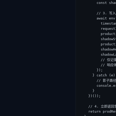
        const sha
        // 3.
        await env
          timesta
          request
          product
          shadowS
          product
          shadowH
          shadowLa
          // 
          // 响
        });

      } catch (e) 
        // 影子
        console.e
      }

    })());

    // 4. 立即返
    return prodRes