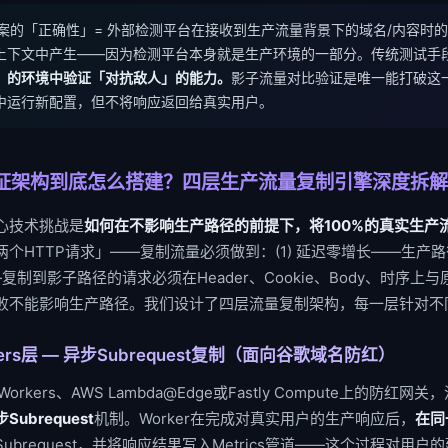
案的「正确性」= 外部检测平台在接收到生产流量背景下的域名/内容时
上下文中产生——因为检测平台本身就是生产环境的一部分。传统测试手
」的环境中验证「对抗敌人」的能力。
影子流量对比验证是唯一能打破这
中运行新配置，但不将响应返回给真实用户。
证架构到底怎么搭建？四层生产流量复制引擎深度拆解
心技术挑战是
如何在不影响生产路径的前提下，将100%的真实生产
个HTTP请求」——复制流量必须做到：(1) 延迟零增长——生产
—复制到影子路径的请求必须在Header、Cookie、Body、时序上与
败不能影响生产路径。我们设计了四层流量复制架构，每一层针对不
ers层 — 异步Subrequest复制（面向谷歌域名防红）
e Workers、AWS Lambda@Edge或Fastly Compute上的防
Subrequest
机制。Worker在完成对真实用户的生产响应后，
在同
brequest，并将响应结果写入Metrics管道——这个过程对用户