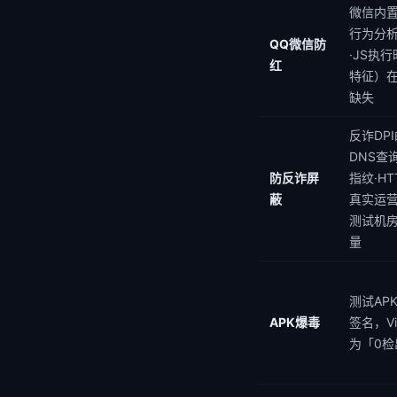
微信内置
行为分
QQ微信防
·JS执
红
特征）
缺失
反诈DP
DNS查询·T
防反诈屏
指纹·H
蔽
真实运
测试机
量
测试AP
APK爆毒
签名，Vi
为「0检