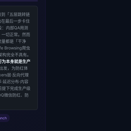
升级到「五层跳转链
恰在最后一步卡住
段：内部QA用测
。一切正常。然而
流量都是「干净
Browsing爬虫
架构完全不具有。
行为本身就是生产
方法论出发，为防红体
rs层·反向代理
·延迟分布·内容
前提下完成生产级
QQ微信防红、防
unch