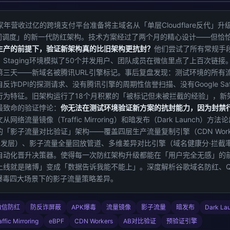
一家年营收过亿的跨境支付平台准备将主域名从「单层Cloudflare反代」
协同调度」的新一代防红架构。技术方案经过了两个月的精心设计——但恰
生产的前提下，验证新架构真的比旧架构更抗封？
他们尝试了所有常规手
Staging环境模拟了50个并发用户、团队成员在微信里点了上百次链接
第三天——新域名被腾讯URL引擎标记。事后复盘发现：测试环境的所有
诈DPI的探测请求、没有腾讯引擎的周期性信誉扫描、没有Google Safe 
行为特征。旧架构运行了18个月积累的「被标记但未被拦截的经验」，新
最致命的验证悖论：
你无法在测试环境验证新方案的抗封能力，因为封禁
从网络流量镜像（Traffic Mirroring）和暗发布（Dark Launch）
「影子流量对比验证」架构——覆盖四层生产流量复制引擎（CDN Worke
PK分发层）、影子流量全量回放管道、多维差异对比引擎（域名健康分·拦截率
自动化晋升决策器。使得每一次防红架构升级都能在「用户完全无感」的
上线就是赌博」变成「数据告诉我能不能上」。深度解析谷歌域名防红、
K爆毒四大场景下的影子流量策略差异。
微信防红
防反诈屏蔽
APK爆毒
流量镜像
影子流量
暗发布
Dark La
affic Mirroring
eBPF
CDN Workers
AB对比验证
预验证引擎