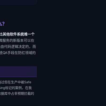
🪞 影子流量对比验证 · 防红系统零影响预发布架构 (Shadow Traffic Verification for Anti-Blocking — STV-ABR)
么？
🌐 生产流量入口 — 真实用户请求 (Google Safe Browsing·微信内置浏览器·反诈DPI·用户UA)
▼
比其他软件系统难一个
复制引擎 — eBPF TC Hook + CDN Workers Subrequest + Nginx mirror + DNS query clone (100%生产流量精确克隆)
一个微服务的新版本可以在
tch() 异步复制
L2: Nginx mirror 模块复制
不是由代码逻辑决定的，而
▼
▼
统QA手段在防红领域的
on) — 当前稳定配置
🪞 影子路径 (Shadow) — 新候选配置
跳转链: 1跳
域名B · IPv4池B+C
跳
APK签名: 单签名v3.2
CDN双厂商 · 五层反代
APK
nse to User)
→ 响应丢弃 (Response Discarded) — 仅记录对比
▼
过但在生产中被Safe
⚖️ 多维差异对比引擎 (Diff Engine) — 生产响应 vs 影子响应的全维度特征对比
wsing标记的案例，在我
拦截率分布对比
延迟分位数对比
内
数据库中占非预期拦截的
按运营商+区域+时段
DOM
p50/p95/p99 + TTFB
▼