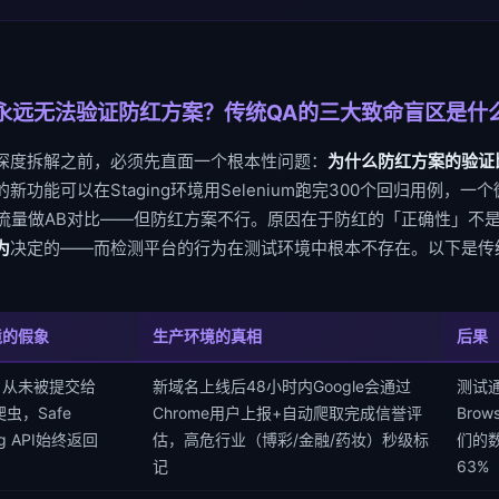
永远无法验证防红方案？传统QA的三大致命盲区是什
深度拆解之前，必须先直面一个根本性问题：
为什么防红方案的验证
🔀 四层流量
新功能可以在Staging环境用Selenium跑完300个回归用例，
L1: CDN Workers fe
 10%流量做AB对比——但防红方案不行。原因在于防红的「正确性」
为
决定的——而检测平台的行为在测试环境中根本不存在。以下是传
✅ 生产路径 (Producti
域名A · IPv4池A
CDN厂商A · 单层反代
境的假象
生产环境的真相
后果
→ 真实响应用户 (Real Respo
▼
名从未被提交给
新域名上线后48小时内Google会通过
测试通
e爬虫，Safe
Chrome用户上报+自动爬取完成信誉评
Bro
域名健康分对比
ng API始终返回
估，高危行业（博彩/金融/药妆）秒级标
们的
SafeBrowsing·Tencent·反诈
」
记
63%