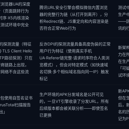
📊 
浏览器UA的深度
腾讯URL安全引擎会模拟微信内置浏览
测试
析（页面跳转行为
器的完整行为链（从打开到离开），分
生产
行时序·X5内核渲染
析Redirect链、JS重定向和内容渲染是
——
在测试环境中完全
否符合正常Web行为
讯的
I的探测流量（特征
反诈DPI的探测流量具备高度伪装的正常
新架
LS Client Hello
用户行为特征（使用真实手机
力在
TTP路径探测）只在
UA·Referer链完整·请求时序符合人类浏
在生产
营商链路上出现，
览模式），但会对特定模式（如快速域
「可
房网络不含这些流
名切换·多个相似域名指向同一IP）触发
试环境
标记
新A
生产环境的APK分发域名是公开可见
K包使用自签名证书
但在
的，一旦VT引擎收录了分发URL，所有
rusTotal扫描报告
后，
后续版本都会被关联分析——即使签名
出」
名的
已更换
记为