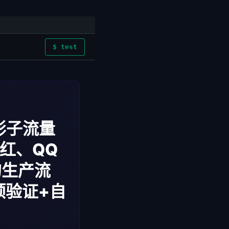
$ test
影子流量
红、QQ
的生产流
预验证+自