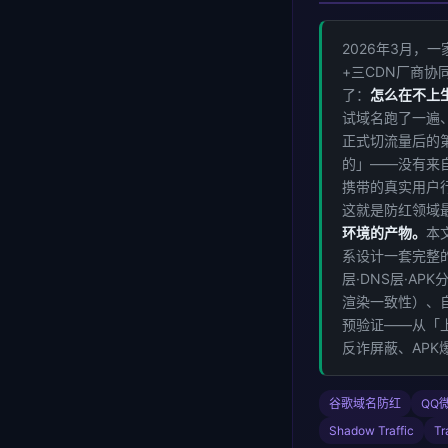
2026年3月，
+三CDN厂商
了：
怎么在不上
试域名跑了一遍、
正式切流量后的
的」——没有来自反
携带的真实用户
这就是防红领域
环境的产物。
本文
系设计一套完整的
层·DNS层·A
渲染一致性）、
预验证——从「
反诈屏蔽、AP
谷歌域名防红
QQ
Shadow Traffic
Tr