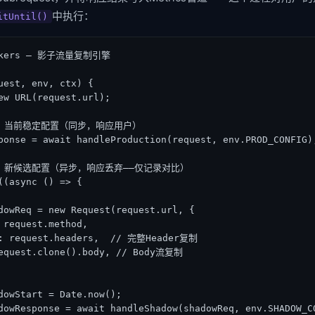
中执行：
itUntil()
orkers — 影子流量复制引擎

uest, env, ctx) {

ew URL(request.url);

路径：当前稳定配置（同步，响应用户）

ponse = await handleProduction(request, env.PROD_CONFIG);
路径：新候选配置（异步，响应丢弃——仅记录对比）

((async () => {

dowReq = new Request(request.url, {

 request.method,

s: request.headers,  // 完整Header复制

equest.clone().body, // Body流复制

dowStart = Date.now();

dowResponse = await handleShadow(shadowReq, env.SHADOW_CO