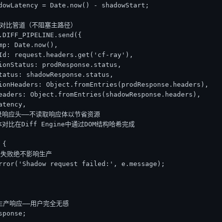
dowLatency = Date.now() - shadowStart;

 写入对比管道（不阻塞主路径）

.DIFF_PIPELINE.send({

mp: Date.now(),

Id: request.headers.get('cf-ray'),

ionStatus: prodResponse.status,

tatus: shadowResponse.status,

ionHeaders: Object.fromEntries(prodResponse.headers),

eaders: Object.fromEntries(shadowResponse.headers),

tency,

仅记录响应头——不读取响应体以节省资源

应体对比在Diff Engine中通过DOM结构哈希完成

{

路径失败绝不影响生产

rror('Shadow request failed:', e.message);

回生产响应——用户完全无感

ponse;
