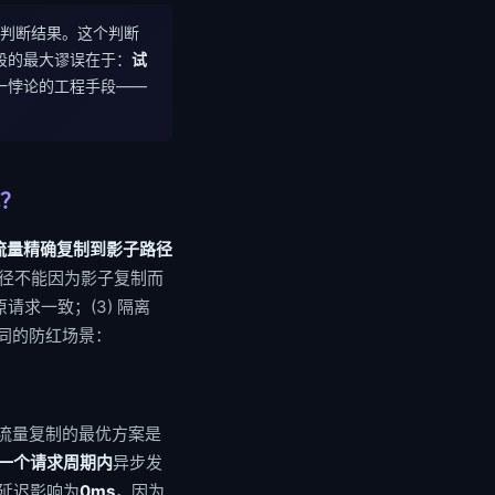
的判断结果。这个判断
段的最大谬误在于：
试
一悖论的工程手段——
？
流量精确复制到影子路径
路径不能因为影子复制而
原请求一致；(3) 隔离
同的防红场景：
红网关，流量复制的最优方案是
一个请求周期内
异步发
的延迟影响为
0ms
，因为