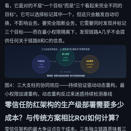
看，它面对的不是"一个目标"而是"三个看起来完全不同的
目标"。它可以选择标记其中一个，但这只会触发自动切
换，不影响业务。要完全阻断业务，它需要同时发现并标记
三个目标——而在最小权限隔离下，发现链路A几乎不会提
供任何关于链路B和C的信息。
三大支柱协同效应：从"被检测"到"被耗尽"的博弈转换
最小权限
五层隔离
零属性关联
持续验证
动态重构
发现→触发
隔离→加速
分钟级
预注册50域名
四引擎探测
200弹性IP
重构→迷惑检测基线
博弈结果：检测方的边际成本递增 · 防护方的边际成本递减
图4：三大支柱的协同效应——持续验证驱动动态重构，最
小权限加速重构，动态重构反过来迷惑持续检测基线
零信任防红架构的生产级部署需要多少
成本？与传统方案相比ROI如何计算？
零信任架构的最大争议点在于成本。三条独立链路意味着三