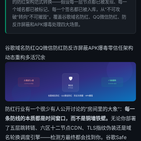
的防红架构范式转换——假设每一层节点都已被发现、每一
个域名都已被标记、每一个签名都已被入库，从"不可攻
破"转向"不可摧毁"，覆盖谷歌域名防红、QQ微信防红、防
反诈屏蔽和APK爆毒处理四大场景。
谷歌域名防红
QQ微信防红
防反诈屏蔽
APK爆毒
零信任架构
动态重构
多活冗余
🛡️
⚠ 假设已入侵
✅ 动态重构
CDN节点已暴露
自动轮换+重建
零信任
永不信任
谷歌域名防红 · QQ微信防红 · 防反诈屏蔽 · APK爆毒
防红行业有一个很少有人公开讨论的"房间里的大象"：
每一
条防线的本质都是时间窗口，而不是铜墙铁壁。
无论你部署
了五层跳转链、六区十二节点CDN、TLS指纹伪装还是域
名轮换调度引擎——检测方最终都会找到你。谷歌Safe