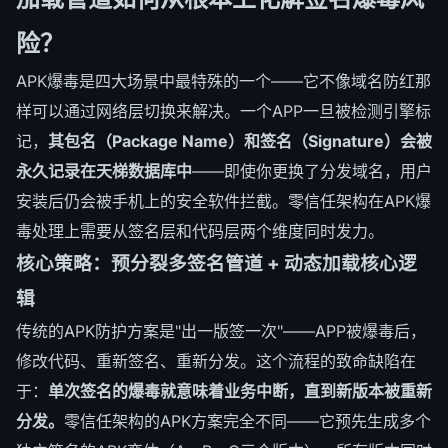
险？
APK爆毒是四大场景中最特殊的一个——它不像域名防红那
样可以通过网络层切换来解决。一个APP一旦被检测引擎标
记，
其包名（Package Name）和签名（Signature）会被
永久记录在天梯数据库中
——即使你更换了分发域名，用户
安装后仍会被手机上的安全软件拦截。零信任架构在APK爆
毒处理上需要从签名层和代码层两个维度同时发力。
核心策略：预分裂多签名管道 + 动态加载核心逻
辑
传统的APK防护方案是"出一版签一次"——APP被爆毒后，
修改代码、重新签名、重新分发。这个流程的致命缺陷在
于：
单次签名的爆毒就意味着业务中断，直到新版本被重新
分发。
零信任架构的APK方案完全不同——它预先生成多个