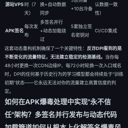
源站VPS
时（7
换+自动数据
认数据一致
+10台冷备
天）
同步
性）
多签名并行
每次发
5套独立签
APK签名
+动态加载绕
CI/CD集成
布
名密钥对
过
这套动态重构机制确保了一个关键特性：
反诈DPI看到的是
不断变化的流量特征，无法建立稳定的检测基线。
当你每
48小时更换一次CDN边缘IP、每72小时轮换一次入口域名
时，DPI的任何基于历史行为的学习模型都会持续处于"训练
初期"状态——它永远无法对你的流量建立高置信度的判
定。
如何在APK爆毒处理中实现"永不信
任"架构？多签名并行发布与动态代码
加载管道如何从根本上化解签名爆毒风