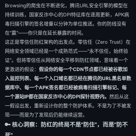
Browsing的爬虫在不断进化，腾讯URL安全引擎的模型在
持续训练，国家反诈中心的DPI特征库在逐周更新，APK病
毒扫描引擎的签名增量以分钟为单位推送。你的防线没有
在"赢"——你只是在延长暴露的时间。
这正是零信任防红架构的出发点。零信任（Zero Trust）在
网络安全领域已经是一个成熟范式——"永不信任，始终验
证"。但将零信任从网络安全平移到防红领域，意味着一个
更激进的假设：
假设你的每一个CDN节点都已经被谷歌加
入监控列表、每一个入口域名都已经在腾讯的URL黑名单数
据库中、每一个APK签名都已经被病毒扫描引擎标记、每
一个源站IP都在国家反诈中心的DPI探针视野内。
然后从这
一假设出发，重新设计你的整个防护体系。不是为了不被发
现——而是为了发现后仍能继续运营。
🔑 核心洞察：防红的终局不是"防住"，而是"防不
死"