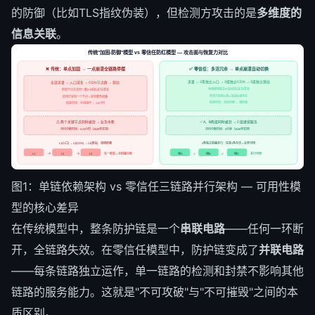
的防御（比如TLS指纹伪装），但检测方攻击的是
多维度的
信息关联
。
传统"加固-防御"模型 vs 零信任防红模型 — 攻击面与恢复力对比
❌ 传统：单点加固 → 一点崩溃全链路停摆
✅ 零信任：多活冗余 → 单点崩溃自动切换
流量 → 3条独立入口 → 3组独立CDN → 3组独立源站
全部流量 → 入口域名 → CDN节点群 → 源站
每组使用独立IP段/域名/证书/签名
所有节点共享同一套IP/域名/证书/签名
检测方拿到A组 ≠ 知道B组存在
检测方拿到一个节点 = 拿到整条链路
恢复时间：自动切换 → 毫秒级
恢复时间：手动操作 → 2-6小时
⚠ 两个关键节点同时被封 → 业务中断
✅ A、B两组同时被封 → C组继续服务
月均中断时间：4-12小时（2026年实测）
月均中断时间：0分钟（2026年实测）
L1(入口) → L2(CDN) → L3(源站)：单链依赖
3条独立链路并行：任意1条存活 = 业务可用
→
→
任一断裂 = 全链路中断
组A
∥
组B
∥
组C
并行可用
L1
L2
L3
图1：单链依赖架构 vs 零信任三链路并行架构 — 可用性模
型的核心差异
在传统模型中，整条防护链是一个
串联电路
——任何一环断
开，全链路失效。在零信任模型中，防护链变成了
并联电路
——每条链路独立运作，单一链路的检测和封禁不影响其他
链路的服务能力。这就是"不可攻破"与"不可摧毁"之间的本
质区别。