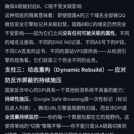
确保A链被封后B、C链不受关联影响
这种彻底的隔离意味着：即使链路A的三个域名全部被QQ
微信安全引擎标记并关联封禁，链路B和C的域名仍然完全
不受影响——因为它们之间
没有任何可被关联的属性
。不同
的域名注册商、不同的DNS NS记录、不同AS号下的IP段、
不同CA签发的证书、不同的源站VPS提供商——从检测引
擎的视角看，它们就是三个完全不同的业务。
支柱三：动态重构（Dynamic Rebuild）— 应对
防反诈屏蔽的持续施压
国家反诈中心的DPI具有一个其他检测系统不具备的能力：
持续性施压
。Google Safe Browsing是一次性标记（标记
后进入列表），腾讯URL引擎是周期性扫描，而反诈DPI是
全流量持续监控
——你的每一个数据包都在它的视野内。这
使得单纯的"切换"策略不够——你不能只是从A链路切换到