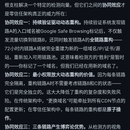
根支柱解决一个特定的检测向量。但它们之间的
协同效应
才
是零信任架构真正的威力所在：
协同效应一：持续验证驱动动态重构。
持续验证系统发现链
路A的入口域名被Google Safe Browsing标记后，不仅触
发流量切换到链路B，还同时触发链路A的
全链路重构
——
72小时内链路A将被完全重建为新的一组域名/IP/证书/源
站，重新加入可用链路池。这意味着检测方的"胜利"是暂时
的——你标记了一个域名，但我们已经在用新的域名了。
协同效应二：最小权限放大动态重构的价值。
因为每条链路
完全隔离，重构链路A时不需要考虑链路B和C的状态——
它们是完全独立的。这大大降低了重构的复杂度和失败风
险。在传统架构中，"更换域名"可能牵扯到所有CDN节点的
配置更新；在零信任架构中，每条链路的重构都是
原子操
作
。
协同效应三：三条链路产生博弈论优势。
从检测方的视角