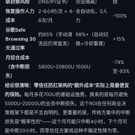
联封禁风险
DNS/IP/证书）
完全隔离）
除
恢复操作人力
2-6小时/次 × 4-
全自动化，0人
-100%
成本
8次/月
力
谷歌Safe
约85%（手动清
98%+（自动切
Browsing 30
+15%
洗后仍常复发）
换+冷却重建）
天通过率
月综合成本
-74%
（含中断损
5800U-20800U
1500U
至-93%
失）
结论很清晰：零信任防红架构的"额外成本"实际上是最便宜
的保险。
每月多花700U的基础设施费，换来的是每月避免
5000U-20000U的业务中断损失。这个ROI在任何商业决
策框架下都是不言自明的。更重要的是，传统方案中的中断
损失是"概率性的"——这个月可能只中断4小时，下个月可
能中断20小时。而零信任方案将这种不确定性降为零。