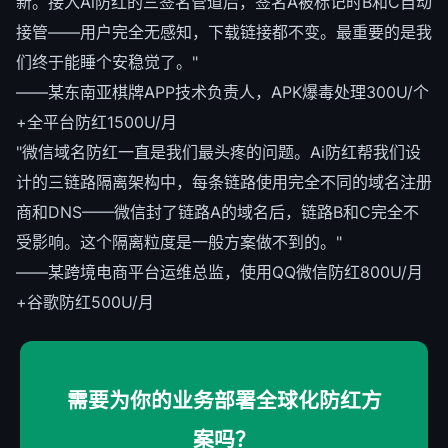
新。接入Ai防红的三签名管道后，签名A被标记时B和C自动
接管——用户完全无感知，下载链接都不变。最重要的是我
们终于能睡个安稳觉了。"
——某东南亚棋牌APP技术负责人，APK爆毒处理300U/个
+全平台防红1500U/月
"微信域名防红一直是我们最头疼的问题。Ai防红帮我们设
计的三链路隔离架构中，每条链路使用完全不同的域名注册
商和DNS——微信封了链路A的域名后，链路B和C完全不
受影响。这个隔离粒度是一般方案做不到的。"
——某跨境电商平台运维总监，使用QQ微信防红800U/月
+谷歌防红500U/月
需要为你的业务部署全球化防红方
案吗？