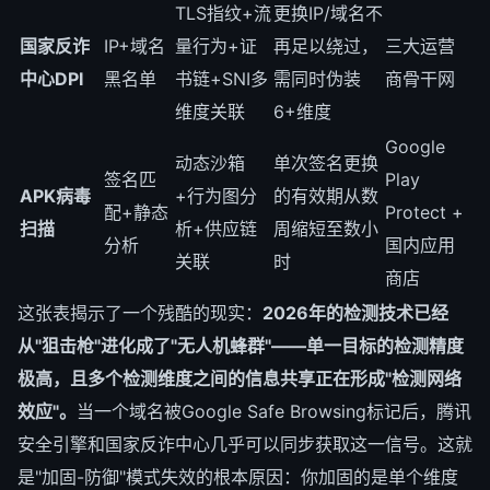
TLS指纹+流
更换IP/域名不
国家反诈
IP+域名
量行为+证
再足以绕过，
三大运营
中心DPI
黑名单
书链+SNI多
需同时伪装
商骨干网
维度关联
6+维度
Google
动态沙箱
单次签名更换
签名匹
Play
APK病毒
+行为图分
的有效期从数
配+静态
Protect +
扫描
析+供应链
周缩短至数小
分析
国内应用
关联
时
商店
这张表揭示了一个残酷的现实：
2026年的检测技术已经
从"狙击枪"进化成了"无人机蜂群"——单一目标的检测精度
极高，且多个检测维度之间的信息共享正在形成"检测网络
效应"。
当一个域名被Google Safe Browsing标记后，腾讯
安全引擎和国家反诈中心几乎可以同步获取这一信号。这就
是"加固-防御"模式失效的根本原因：你加固的是单个维度