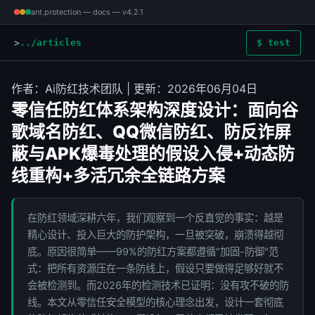
ant.protection — docs — v4.2.1
../articles
$ test
作者：Ai防红技术团队 | 更新：2026年06月04日
零信任防红体系架构深度设计：面向谷
歌域名防红、QQ微信防红、防反诈屏
蔽与APK爆毒处理的假设入侵+动态防
线重构+多活冗余全链路方案
在防红领域深耕六年，我们观察到一个反直觉的事实：越是
精心设计、投入巨大的防护架构，一旦被突破，崩溃得越彻
底。原因很简单——99%的防红方案都遵循"加固-防御"范
式：把所有资源压在一条防线上，假设只要做得足够好就不
会被检测到。而2026年的检测技术已证明：没有攻不破的防
线。本文从零信任安全模型的核心理念出发，设计一套彻底