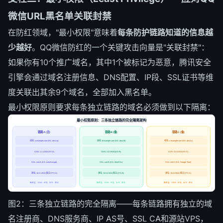
微信URL黑名单关联封禁
在防红领域，"最小权限"意味着
每条防护链路知道的信息越
少越好
。QQ微信防红的一个关键攻击向量是"关联封禁"：
如果你有10个推广域名，其中1个被标记为恶意，腾讯安全
引擎会通过域名注册信息、DNS配置、IP段、SSL证书等维
度关联出其余9个域名，全部加入黑名单。
最小权限原则要求每条独立链路的域名必须做到以下隔离：
最小权限原则：三条独立链路的完全隔离架构
链路 A (主)
链路 B (备)
链路 C (备)
域名: a.example.com (NS: dns1-a)
域名: b.example.com (NS: dns2-b)
域名: c.example.com (NS: dns3-c)
CDN: 1.1.1.0/24 (AS-A)
CDN: 2.2.2.0/24 (AS-B)
CDN: 3.3.3.0/24 (AS-C)
SSL: cert-A (CA: LetsEncrypt)
SSL: cert-B (CA: ZeroSSL)
SSL: cert-C (CA: Google Trust)
源站: 10.0.1.0/24 (独立VPS-A)
源站: 10.0.2.0/24 (独立VPS-B)
源站: 10.0.3.0/24 (独立VPS-C)
隔离层：DNS · IP段 · 证书 · 源站
隔离层：DNS · IP段 · 证书 · 源站
隔离层：DNS · IP段 · 证书 · 源站
图2：三条独立链路的完全隔离——每条链路拥有独立的域
名注册商、DNS服务商、IP AS号、SSL CA和源站VPS，