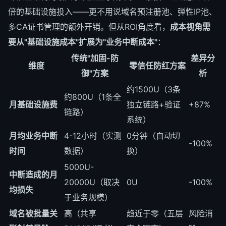
倍的基础设施投入——更不用说域名预注册池、弹性IP池、
多CA证书管理的额外开销。但从ROI角度看，
成本视角需
要从"基础设施成本"扩展为"业务中断成本"
：
传统"加固-防
差异分
维度
零信任防红方案
御"方案
析
约1500U（3条
约800U（1条全
月基础设施费
独立链路+验证
+87%
链路）
系统）
月均业务中断
4-12小时（实测
0分钟（自动切
-100%
时间
数据）
换）
5000U-
中断造成的月
20000U（取决
0U
-100%
均损失
于业务规模）
域名被批量关
高（共享
趋近于零（五层
风险消