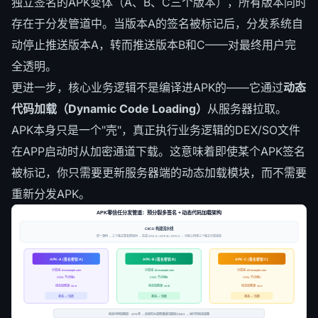
独立签名的APK变体（A、B、C三个版本），所有版本同时
存在于分发管道中。当版本A的签名被标记后，分发系统自
动停止推送版本A，转而推送版本B和C——对最终用户完
全透明。
更进一步，核心业务逻辑不是编译进APK的——它通过
动态
代码加载（Dynamic Code Loading）
从服务器拉取。
APK本身只是一个"壳"，真正执行业务逻辑的DEX/SO文件
在APP启动时从加密通道下载。这意味着即使某个APK签名
被标记，你只需要更新服务器端的动态加载模块，而不需要
重新分发APK。
APK零信任分发管道：预分裂多签名 + 动态代码加载架构
CI/CD 构建流水线
同一源码 → 三个独立签名密钥对 → 生成 APK-A / APK-B / APK-C → 分别上传至三个独立分发域名
APK-A (签名密钥 A)
APK-B (签名密钥 B)
APK-C (签名密钥 C)
分发域: d1.example.com
分发域: d2.example.com
分发域: d3.example.com
CDN: 节点组A
CDN: 节点组B
CDN: 节点组C
动态加载源: src-a
动态加载源: src-b
动态加载源: src-c
状态: ✅ 活跃
状态: ✅ 活跃
状态: ✅ 活跃
动态代码加载层：APK壳 → 启动时从加密通道拉取核心DEX → 运行时动态加载