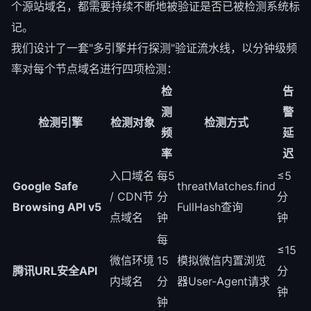
个源站域名，都需要持续不断地被验证是否已被检测系统标
记。
我们设计了一套"多引擎并行探测"验证流水线，以分钟级频
率对每个节点域名进行四项检测：
检
告
测
警
检测引擎
检测对象
检测方式
频
延
率
迟
入口域名
每5
≤5
Google Safe
threatMatches.find
/ CDN节
分
分
Browsing API v5
FullHash查询
点域名
钟
钟
每
≤15
微信环境
15
模拟微信内置浏览
腾讯URL安全API
分
内域名
分
器User-Agent请求
钟
钟