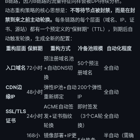
B链路，因为B链路的流量特征同样会被DPI持续分析。
动态重构策略的核心思想是：
不等待节点被封禁，而是在封
禁到来之前主动轮换。
每条链路的每个层面（域名、IP、证
书、源站）都有一个预定义的"保鲜期"（TTL），到期后自
动触发轮换，生成全新的配置：
重构层面
保鲜期
重构方式
冷备池规模
自动化程度
预注册域名池
50个预注
入口域名
72小时
+自动DNS切
全自动
册域名
换
CDN边
弹性IP池+自动
200个弹性
48小时
全自动
缘IP
重新绑定
IP
ACME自动签
即时签发
SSL/TLS
24小时
发+证书指纹
（3个CA轮
全自动
证书
轮换
换）
168小
镜像部署+IP更
半自动（需确
5台热备