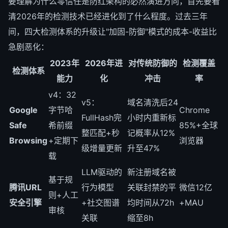
要理解为什么零信任是防红架构的必然演进方向，首先要看
清2026年的检测技术已经进化到了什么程度。过去三年
间，四大检测体系的升级让"加固-防御"模式的成本-收益比
急剧恶化：
2023年
2026年进
对传统防御的
检测覆盖
检测体系
能力
化
冲击
率
v4：32
v5：
域名清洗后24
Google
字节哈
Chrome
FullHash完
小时内重新标
Safe
希前缀
85%+全球
整匹配+秒
记概率从12%
Browsing
+定期下
浏览器
级增量更新
升至47%
载
LLM驱动的
新注册域名被
基于规
腾讯URL
行为模型
关联封禁的平
微信12亿
则+人工
安全引擎
+社交图谱
均时间从72h
+MAU
审核
关联
缩至8h