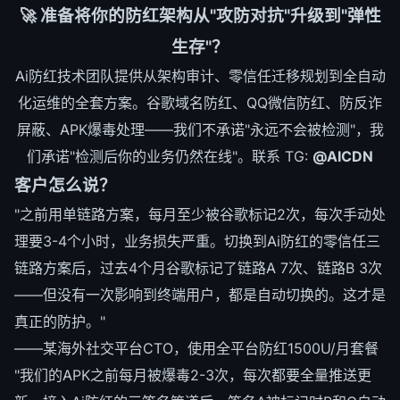
🚀 准备将你的防红架构从"攻防对抗"升级到"弹性
生存"？
Ai防红技术团队提供从架构审计、零信任迁移规划到全自动
化运维的全套方案。谷歌域名防红、QQ微信防红、防反诈
屏蔽、APK爆毒处理——我们不承诺"永远不会被检测"，我
们承诺"检测后你的业务仍然在线"。联系 TG:
@AICDN
客户怎么说？
"之前用单链路方案，每月至少被谷歌标记2次，每次手动处
理要3-4个小时，业务损失严重。切换到Ai防红的零信任三
链路方案后，过去4个月谷歌标记了链路A 7次、链路B 3次
——但没有一次影响到终端用户，都是自动切换的。这才是
真正的防护。"
——某海外社交平台CTO，使用全平台防红1500U/月套餐
"我们的APK之前每月被爆毒2-3次，每次都要全量推送更