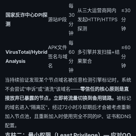
每
从三大运营商网内
≤30
国家反诈中心DPI探
30
源站IP段
发起HTTP/HTTPS
分
测
分
探测
钟
钟
每
APK文件
≤60
VirusTotal/Hybrid
60
多引擎并发扫描+结
签名与域
分
Analysis
分
果聚合
名
钟
钟
当持续验证发现某个节点域名被任意检测引擎标记时，系统
不会尝试"申诉"或"清洗"该域名——
零信任的核心原则是直
接放弃已暴露的节点，立即将流量切换到备用链路。
被标记
的域名进入"隔离区"，经过72小时冷却期后才会被考虑重新
加入节点池，且重新加入时使用完全不同的IP、证书和DNS
配置。
支柱二：最小权限（Least Privilege）— 应对QQ