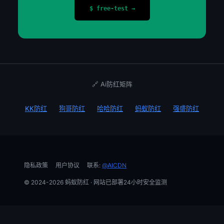
$ free-test →
🔗 Ai防红矩阵
KK防红
狗哥防红
哈哈防红
蚂蚁防红
强盛防红
隐私政策
用户协议
联系:
@AICDN
© 2024-2026 蚂蚁防红 · 网站已部署24小时安全监测